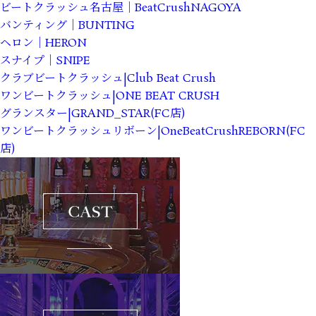
ビートクラッシュ名古屋｜BeatCrushNAGOYA
バンティング｜BUNTING
ヘロン｜HERON
スナイプ｜SNIPE
クラブビートクラッシュ|Club Beat Crush
ワンビートクラッシュ|ONE BEAT CRUSH
グランスター|GRAND_STAR(FC店)
ワンビートクラッシュリボーン|OneBeatCrushREBORN(FC
店)