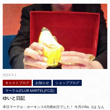
2024.5.1
キャストブログ
お知らせ
ショップブログ
マーテル|CLUB MARTEL(FC店)
ゆいと日記
本日マーテル・ホーキンス4月締め日でした！ 今月のNo. 1は なん