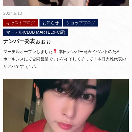
2024.5.10
キャストブログ
お知らせ
ショップブログ
マーテル|CLUB MARTEL(FC店)
ナンバー発表ぉぉぉ
マーテルオープンしました
本日ナンバー発表イベントのため
ホーキンスにて合同営業です( ˶'ᵕ'˶) そしてそして！本日大雅代表の
リアバです=͟͟͞͞( 'ヮ'…