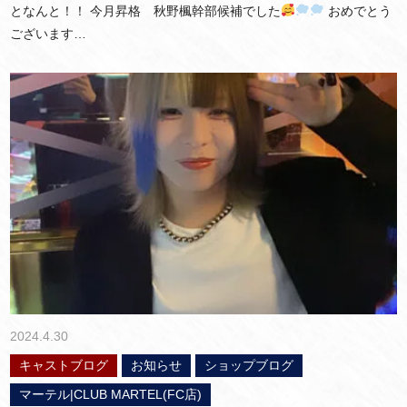
となんと！！ 今月昇格 秋野楓幹部候補でした
おめでとう
ございます…
2024.4.30
キャストブログ
お知らせ
ショップブログ
マーテル|CLUB MARTEL(FC店)