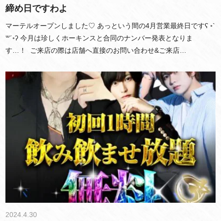
締め日ですわよ
マーテルオープンしました♡ あっという間の4月営業最終日ですʕ ◦`
꒳´◦ʔ 今月は珍しくホーキンスと合同のナンバー発表となりま
す…！ ご来店の際は店舗へ直接のお問い合わせ&ご来店…
2024.4.30