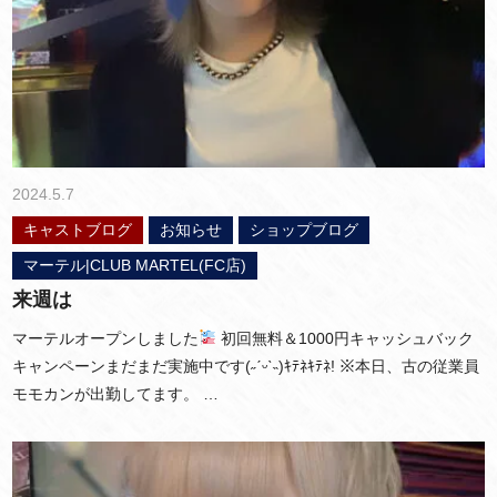
2024.5.7
キャストブログ
お知らせ
ショップブログ
マーテル|CLUB MARTEL(FC店)
来週は
マーテルオープンしました
初回無料＆1000円キャッシュバック
キャンペーンまだまだ実施中です(˶ˊᵕˋ˵)ｷﾃﾈｷﾃﾈ! ※本日、古の従業員
モモカンが出勤してます。 …