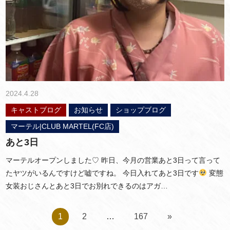
2024.4.28
キャストブログ
お知らせ
ショップブログ
マーテル|CLUB MARTEL(FC店)
あと3日
マーテルオープンしました♡ 昨日、今月の営業あと3日って言って
たヤツがいるんですけど嘘ですね。 今日入れてあと3日です
変態
女装おじさんとあと3日でお別れできるのはアガ…
1
2
…
167
»