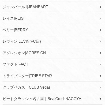
ジャンバール1|JEANBART
レイス|REIS
ベリー|BERRY
レヴィン|LEVIN(FC店)
アグレシオン|AGRESION
ファクト|FACT
トライブスター|TRIBE STAR
クラブベガス｜CLUB Vegas
ビートクラッシュ名古屋｜BeatCrushNAGOYA