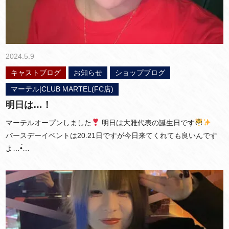
2024.5.9
キャストブログ
お知らせ
ショップブログ
マーテル|CLUB MARTEL(FC店)
明日は…！
マーテルオープンしました
明日は大雅代表の誕生日です
バースデーイベントは20.21日ですが今日来てくれても良いんです
よ…•́…