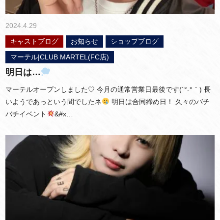
2024.4.29
キャストブログ
お知らせ
ショップブログ
マーテル|CLUB MARTEL(FC店)
明日は…
マーテルオープンしました♡ 今月の通常営業日最後です(´°‐°｀) 長
いようであっという間でしたネ
明日は合同締め日！ 久々のバチ
バチイベント
&#x…