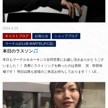
2024.4.29
キャストブログ
お知らせ
ショップブログ
マーテル|CLUB MARTEL(FC店)
本日のラスソン
本日もマーテル＆ホーキンス合同営業にお越し頂きありがとうござ
いました！！ 見事にラストソングを飾ったのは美咲 溟 幹部候
補です！ 明日以降も皆様のご来店お待ちしております！！ LE…