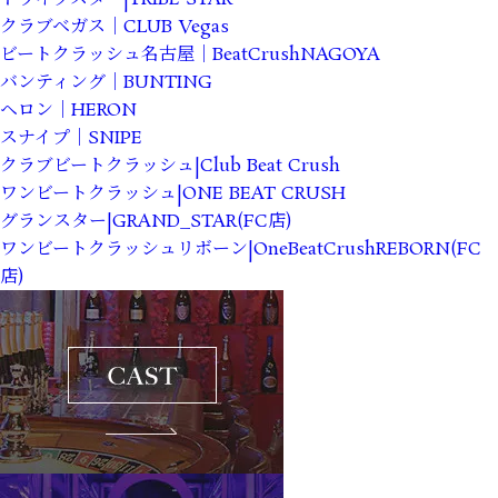
クラブベガス｜CLUB Vegas
ビートクラッシュ名古屋｜BeatCrushNAGOYA
バンティング｜BUNTING
ヘロン｜HERON
スナイプ｜SNIPE
クラブビートクラッシュ|Club Beat Crush
ワンビートクラッシュ|ONE BEAT CRUSH
グランスター|GRAND_STAR(FC店)
ワンビートクラッシュリボーン|OneBeatCrushREBORN(FC
店)