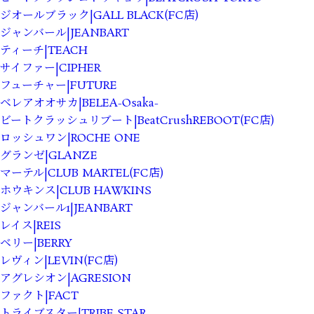
ジオールブラック|GALL BLACK(FC店)
ジャンバール|JEANBART
ティーチ|TEACH
サイファー|CIPHER
フューチャー|FUTURE
ベレアオオサカ|BELEA-Osaka-
ビートクラッシュリブート|BeatCrushREBOOT(FC店)
ロッシュワン|ROCHE ONE
グランゼ|GLANZE
マーテル|CLUB MARTEL(FC店)
ホウキンス|CLUB HAWKINS
ジャンバール1|JEANBART
レイス|REIS
ベリー|BERRY
レヴィン|LEVIN(FC店)
アグレシオン|AGRESION
ファクト|FACT
トライブスター|TRIBE STAR