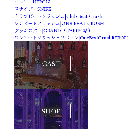
ヘロン｜HERON
スナイプ｜SNIPE
クラブビートクラッシュ|Club Beat Crush
ワンビートクラッシュ|ONE BEAT CRUSH
グランスター|GRAND_STAR(FC店)
ワンビートクラッシュリボーン|OneBeatCrushREBORN