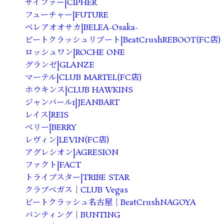
サイファー|CIPHER
フューチャー|FUTURE
ベレアオオサカ|BELEA-Osaka-
ビートクラッシュリブート|BeatCrushREBOOT(FC店)
ロッシュワン|ROCHE ONE
グランゼ|GLANZE
マーテル|CLUB MARTEL(FC店)
ホウキンス|CLUB HAWKINS
ジャンバール1|JEANBART
レイス|REIS
ベリー|BERRY
レヴィン|LEVIN(FC店)
アグレシオン|AGRESION
ファクト|FACT
トライブスター|TRIBE STAR
クラブベガス｜CLUB Vegas
ビートクラッシュ名古屋｜BeatCrushNAGOYA
バンティング｜BUNTING