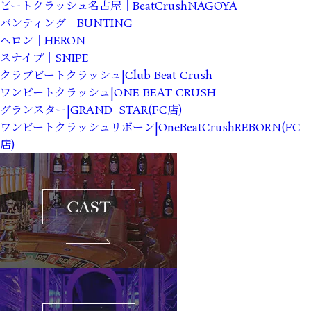
ビートクラッシュ名古屋｜BeatCrushNAGOYA
バンティング｜BUNTING
ヘロン｜HERON
スナイプ｜SNIPE
クラブビートクラッシュ|Club Beat Crush
ワンビートクラッシュ|ONE BEAT CRUSH
グランスター|GRAND_STAR(FC店)
ワンビートクラッシュリボーン|OneBeatCrushREBORN(FC
店)