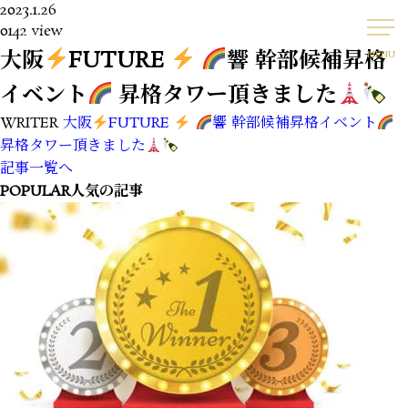
2023.1.26
0142 view
大阪
FUTURE
響 幹部候補昇格
MENU
イベント
昇格タワー頂きました
WRITER
大阪
FUTURE
響 幹部候補昇格イベント
昇格タワー頂きました
記事一覧へ
POPULAR
人気の記事