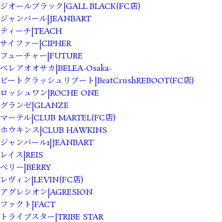
ジオールブラック|GALL BLACK(FC店)
ジャンバール|JEANBART
ティーチ|TEACH
サイファー|CIPHER
フューチャー|FUTURE
ベレアオオサカ|BELEA-Osaka-
ビートクラッシュリブート|BeatCrushREBOOT(FC店)
ロッシュワン|ROCHE ONE
グランゼ|GLANZE
マーテル|CLUB MARTEL(FC店)
ホウキンス|CLUB HAWKINS
ジャンバール1|JEANBART
レイス|REIS
ベリー|BERRY
レヴィン|LEVIN(FC店)
アグレシオン|AGRESION
ファクト|FACT
トライブスター|TRIBE STAR