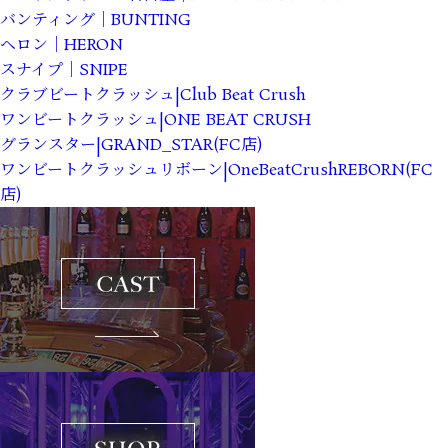
バンティング｜BUNTING
ヘロン｜HERON
スナイプ｜SNIPE
クラブビートクラッシュ|Club Beat Crush
ワンビートクラッシュ|ONE BEAT CRUSH
グランスター|GRAND_STAR(FC店)
ワンビートクラッシュリボーン|OneBeatCrushREBORN(FC
店)