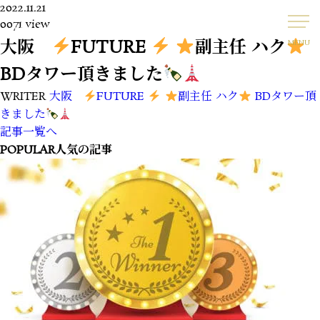
2022.11.21
0071 view
大阪
FUTURE
副主任 ハク
MENU
BDタワー頂きました
WRITER
大阪
FUTURE
副主任 ハク
BDタワー頂
きました
記事一覧へ
POPULAR
人気の記事