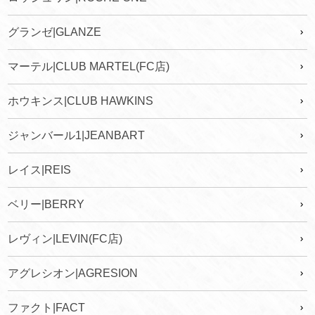
グランゼ|GLANZE
マーテル|CLUB MARTEL(FC店)
ホウキンス|CLUB HAWKINS
ジャンバール1|JEANBART
レイス|REIS
ベリー|BERRY
レヴィン|LEVIN(FC店)
アグレシオン|AGRESION
ファクト|FACT