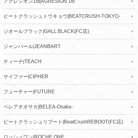
アグレシオン1st|AGRESION 1st
ビートクラッシュトウキョウ|BEATCRUSH-TOKYO-
ジオールブラック|GALL BLACK(FC店)
ジャンバール|JEANBART
ティーチ|TEACH
サイファー|CIPHER
フューチャー|FUTURE
ベレアオオサカ|BELEA-Osaka-
ビートクラッシュリブート|BeatCrushREBOOT(FC店)
ロッシュワン|ROCHE ONE