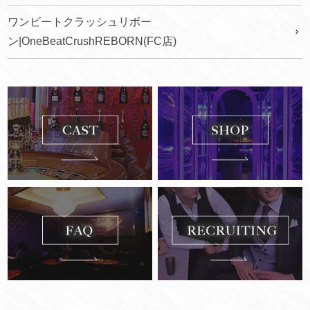
ワンビートクラッシュリボー
ン|OneBeatCrushREBORN(FC店)