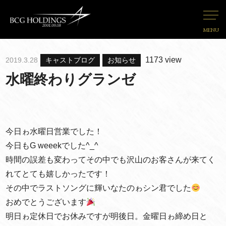
MENU
1173 view
2019.3.28
キャストブログ
お知らせ
水曜終わりグランゼ
今日ゎ水曜日営業でした！
今日もG weeekでした^_^
時間の誤差も変わってその中でも沢山のお客さんが来てく
れてとても嬉しかったです！
その中でラストソングに輝いなたのゎシン君でした
おめでとうございます
明日ゎ定休日でお休みですが明後日。金曜日ゎ締め日と