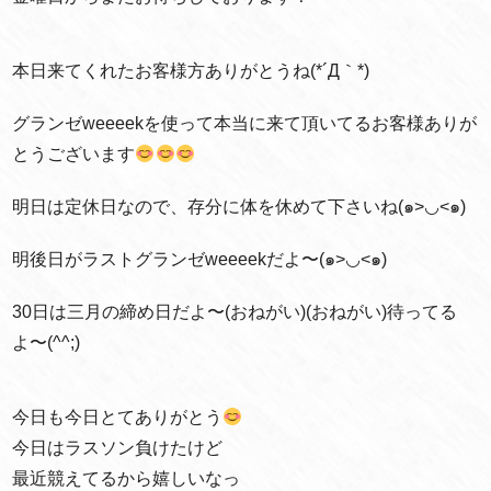
本日来てくれたお客様方ありがとうね(*´Д｀*)
グランゼweeeekを使って本当に来て頂いてるお客様ありが
とうございます
明日は定休日なので、存分に体を休めて下さいね(๑>◡<๑)
明後日がラストグランゼweeeekだよ〜(๑>◡<๑)
30日は三月の締め日だよ〜(おねがい)(おねがい)待ってる
よ〜(^^;)
今日も今日とてありがとう
今日はラスソン負けたけど
最近競えてるから嬉しいなっ