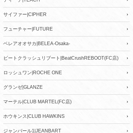
サイファー|CIPHER
フューチャー|FUTURE
ベレアオオサカ|BELEA-Osaka-
ビートクラッシュリブート|BeatCrushREBOOT(FC店)
ロッシュワン|ROCHE ONE
グランゼ|GLANZE
マーテル|CLUB MARTEL(FC店)
ホウキンス|CLUB HAWKINS
ジャンバール1|JEANBART