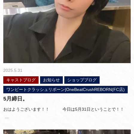
2025.5.31
キャストブログ
お知らせ
ショップブログ
ワンビートクラッシュリボーン|OneBeatCrushREBORN(FC店)
5月締日。
おはようございます！！ 今日は5月31日ということで！！
…