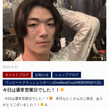
2025.5.31
キャストブログ
お知らせ
ショップブログ
ワンビートクラッシュリボーン|OneBeatCrushREBORN(FC店)
今日は通常営業日でした！！
今日は通常営業日でした！！
本日もたくさんのご来店 あり
がとうございました！！
&…