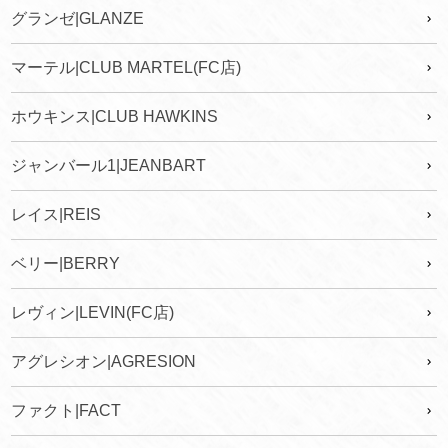
グランゼ|GLANZE
マーテル|CLUB MARTEL(FC店)
ホウキンス|CLUB HAWKINS
ジャンバール1|JEANBART
レイス|REIS
ベリー|BERRY
レヴィン|LEVIN(FC店)
アグレシオン|AGRESION
ファクト|FACT