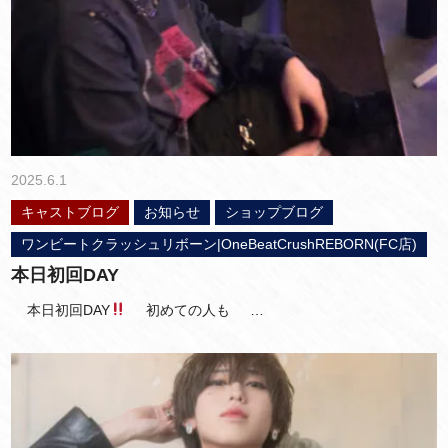
2025.6.1
キャストブログ
お知らせ
ショップブログ
ワンビートクラッシュリボーン|OneBeatCrushREBORN(FC店)
本日初回DAY
本日初回DAY
初めての人も …