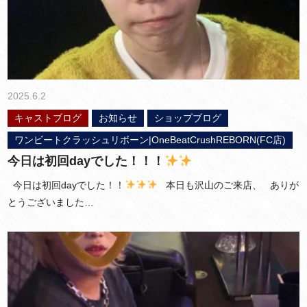
2025.6.2
キャストブログ
お知らせ
ショップブログ
ワンビートクラッシュリボーン|OneBeatCrushREBORN(FC店)
今日は初回dayでした！！！
今日は初回dayでした！！
本日も沢山のご来店、 ありが
とうございました…