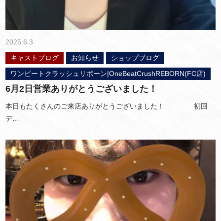
2025.6.3
キャストブログ
お知らせ
ショップブログ
ワンビートクラッシュリボーン|OneBeatCrushREBORN(FC店)
6月2日営業ありがとうございました！
本日もたくさんのご来店ありがとうございました！ 初回
デ…