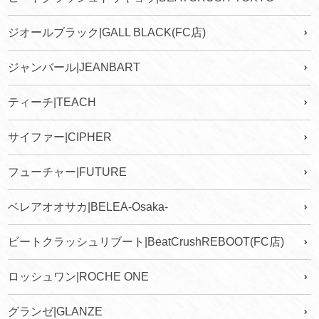
ジオールブラック|GALL BLACK(FC店)
ジャンバール|JEANBART
ティーチ|TEACH
サイファー|CIPHER
フューチャー|FUTURE
ベレアオオサカ|BELEA-Osaka-
ビートクラッシュリブート|BeatCrushREBOOT(FC店)
ロッシュワン|ROCHE ONE
グランゼ|GLANZE