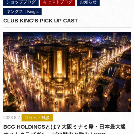
ショップブログ
キャストブログ
お知らせ
キングス｜King's
CLUB KING’S PICK UP CAST
2026.8.7
コラム・対談
BCG HOLDINGSとは？大阪ミナミ発・日本最大級