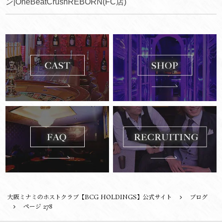
ン|OneBeatCrushREBORN(FC店)
大阪ミナミのホストクラブ【BCG HOLDINGS】公式サイト
ブログ
ページ 278