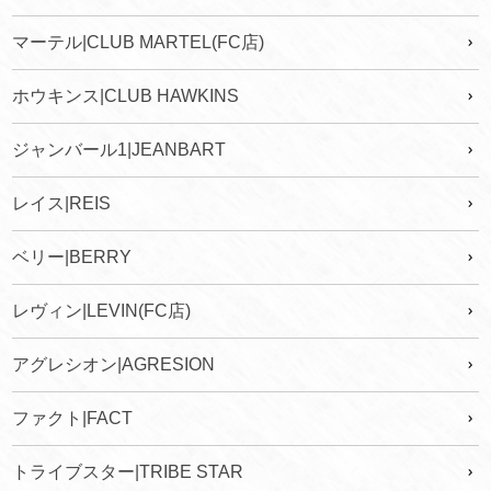
マーテル|CLUB MARTEL(FC店)
ホウキンス|CLUB HAWKINS
ジャンバール1|JEANBART
レイス|REIS
ベリー|BERRY
レヴィン|LEVIN(FC店)
アグレシオン|AGRESION
ファクト|FACT
トライブスター|TRIBE STAR