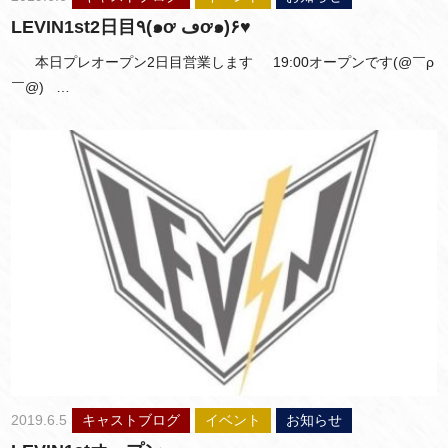
LEVIN1st2日目٩(๑ơ ڡơ๑)۶♥
本日プレオープン2日目営業します 19:00オープンです(@￣ρ
￣@) …
2019.6.5
キャストブログ
イベント
お知らせ