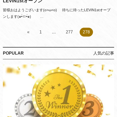
LEVIN1stオープン
皆様おはようございます(o>ω<o) 待ちに待ったLEVIN1stオープ
ンします(๑•̀ㅁ•́๑)ゞ …
«
1
…
277
278
POPULAR
人気の記事