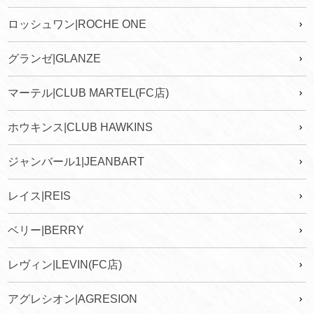
ロッシュワン|ROCHE ONE
グランゼ|GLANZE
マーテル|CLUB MARTEL(FC店)
ホウキンス|CLUB HAWKINS
ジャンバール1|JEANBART
レイス|REIS
ベリー|BERRY
レヴィン|LEVIN(FC店)
アグレシオン|AGRESION