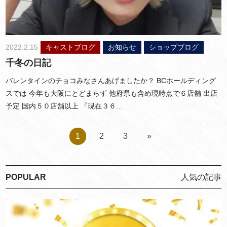
2022.2.15
キャストブログ
お知らせ
ショップブログ
千冬の日記
バレンタインのチョコみなさんあげましたか？ BCホールディング
スでは 今年も大阪にとどまらず 他府県も含め現時点で６店舗 出店
予定 国内５０店舗以上 『現在３６…
1
2
3
»
POPULAR
人気の記事