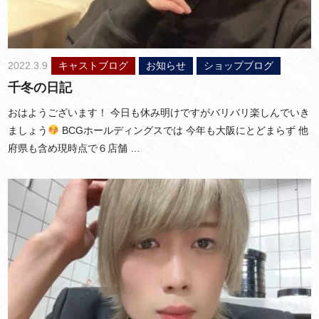
2022.3.9
キャストブログ
お知らせ
ショップブログ
千冬の日記
おはようございます！ 今日も休み明けですがバリバリ楽しんでいき
ましょう
BCGホールディングスでは 今年も大阪にとどまらず 他
府県も含め現時点で６店舗 …