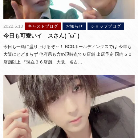
2022.5.10
キャストブログ
お知らせ
ショップブログ
今日も可愛いイ―スさん( ˇωˇ )
今日も一緒に盛り上げるぞ～！ BCGホールディングスでは 今年も
大阪にとどまらず 他府県も含め現時点で６店舗 出店予定 国内５０
店舗以上 『現在３６店舗、大阪、名古…