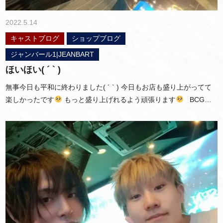
2022.5.14
キャストブログ
ショップブログ
ジャンバール1|JEANBART
ほいほい( ´ ` )
無事今日も平和に終わりました( ´ ` ) 今日もお店も盛り上がってて
楽しかったです
もっと盛り上げれるよう頑張ります
BCG…