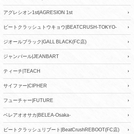
アグレシオン1st|AGRESION 1st
ビートクラッシュトウキョウ|BEATCRUSH-TOKYO-
ジオールブラック|GALL BLACK(FC店)
ジャンバール|JEANBART
ティーチ|TEACH
サイファー|CIPHER
フューチャー|FUTURE
ベレアオオサカ|BELEA-Osaka-
ビートクラッシュリブート|BeatCrushREBOOT(FC店)