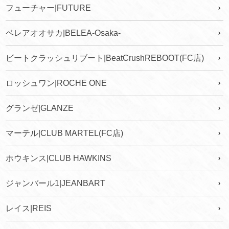
フューチャー|FUTURE
ベレアオオサカ|BELEA-Osaka-
ビートクラッシュリブート|BeatCrushREBOOT(FC店)
ロッシュワン|ROCHE ONE
グランゼ|GLANZE
マーテル|CLUB MARTEL(FC店)
ホウキンス|CLUB HAWKINS
ジャンバール1|JEANBART
レイス|REIS