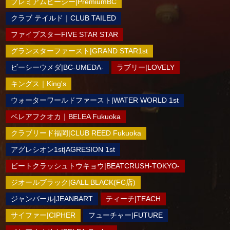
プレミアムビーシー|PremiumBC
クラブ テイルド｜CLUB TAILED
ファイブスターFIVE STAR STAR
グランスターファースト|GRAND STAR1st
ビーシーウメダ|BC-UMEDA-
ラブリー|LOVELY
キングス｜King's
ウォーターワールドファースト|WATER WORLD 1st
ベレアフクオカ｜BELEA Fukuoka
クラブリード福岡|CLUB REED Fukuoka
アグレシオン1st|AGRESION 1st
ビートクラッシュトウキョウ|BEATCRUSH-TOKYO-
ジオールブラック|GALL BLACK(FC店)
ジャンバール|JEANBART
ティーチ|TEACH
サイファー|CIPHER
フューチャー|FUTURE