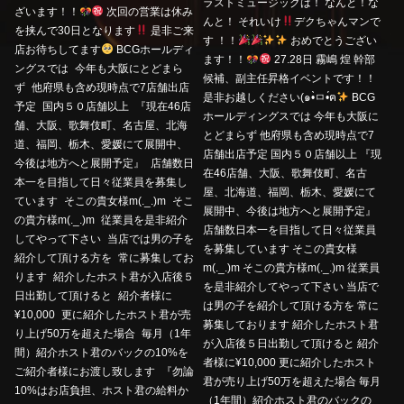
ラストミュージックは！ なんと！な
ざいます！！
次回の営業は休み
んと！ それいけ
デクちゃんマンで
を挟んで30日となります
是非ご来
す ！！
おめでとうござい
店お待ちしてます
BCGホールディ
ます！！
27.28日 霧嶋 煌 幹部
ングスでは 今年も大阪にとどまら
候補、副主任昇格イベントです！！
ず 他府県も含め現時点で7店舗出店
是非お越しください(๑•̀ㅁ•́ฅ
BCG
予定 国内５０店舗以上 『現在46店
ホールディングスでは 今年も大阪に
舗、大阪、歌舞伎町、名古屋、北海
とどまらず 他府県も含め現時点で7
道、福岡、栃木、愛媛にて展開中、
店舗出店予定 国内５０店舗以上 『現
今後は地方へと展開予定』 店舗数日
在46店舗、大阪、歌舞伎町、名古
本一を目指して日々従業員を募集し
屋、北海道、福岡、栃木、愛媛にて
ています そこの貴女様m(._.)m そこ
展開中、今後は地方へと展開予定』
の貴方様m(._.)m 従業員を是非紹介
店舗数日本一を目指して日々従業員
してやって下さい 当店では男の子を
を募集しています そこの貴女様
紹介して頂ける方を 常に募集してお
m(._.)m そこの貴方様m(._.)m 従業員
ります 紹介したホスト君が入店後５
を是非紹介してやって下さい 当店で
日出勤して頂けると 紹介者様に
は男の子を紹介して頂ける方を 常に
¥10,000 更に紹介したホスト君が売
募集しております 紹介したホスト君
り上げ50万を超えた場合 毎月（1年
が入店後５日出勤して頂けると 紹介
間）紹介ホスト君のバックの10%を
者様に¥10,000 更に紹介したホスト
ご紹介者様にお渡し致します 『勿論
君が売り上げ50万を超えた場合 毎月
10%はお店負担、ホスト君の給料か
（1年間）紹介ホスト君のバックの