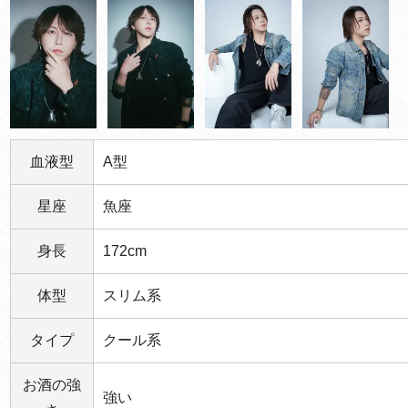
血液型
A型
星座
魚座
身長
172cm
体型
スリム系
タイプ
クール系
お酒の強
強い