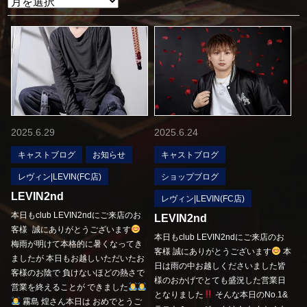
2025.6.29
2025.6.24
キャストブログ
お知らせ
キャストブログ
レヴィン|LEVIN(FC店)
ショップブログ
LEVIN2nd
レヴィン|LEVIN(FC店)
本日もclub LEVIN2ndにご来店のお
LEVIN2nd
客様 誠にありがとうございます
本日もclub LEVIN2ndにご来店のお
梅雨が明けて本格的に暑くなってき
客様 誠にありがとうございます
本
ましたが 本日もお越しいただいたお
日は雨の中お越しくださいました皆
客様のお陰で 負けないほどの熱さで
様のおかげでとても盛況した営業日
営業を終えることが できました
となりました
そんな本日のNo.1&
霧島 煌さん本日は おめでとうご