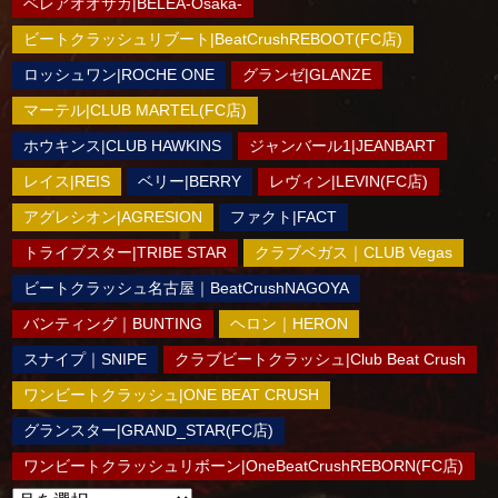
ベレアオオサカ|BELEA-Osaka-
ビートクラッシュリブート|BeatCrushREBOOT(FC店)
ロッシュワン|ROCHE ONE
グランゼ|GLANZE
マーテル|CLUB MARTEL(FC店)
ホウキンス|CLUB HAWKINS
ジャンバール1|JEANBART
レイス|REIS
ベリー|BERRY
レヴィン|LEVIN(FC店)
アグレシオン|AGRESION
ファクト|FACT
トライブスター|TRIBE STAR
クラブベガス｜CLUB Vegas
ビートクラッシュ名古屋｜BeatCrushNAGOYA
バンティング｜BUNTING
ヘロン｜HERON
スナイプ｜SNIPE
クラブビートクラッシュ|Club Beat Crush
ワンビートクラッシュ|ONE BEAT CRUSH
グランスター|GRAND_STAR(FC店)
ワンビートクラッシュリボーン|OneBeatCrushREBORN(FC店)