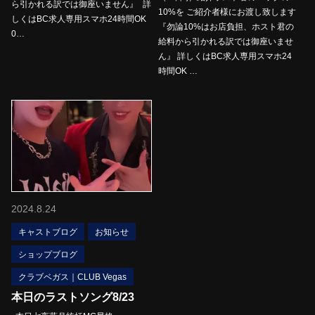
ら引かれる訳では御座いません』 詳
10%を ご紹介者様にお渡し致します
しくはBC求人専用スマホ24時間OK
『勿論10%はお店負担、ホスト君の
0…
給料から引かれる訳では御座いませ
ん』 詳しくはBC求人専用スマホ24
時間OK …
2024.8.24
キャストブログ
お知らせ
ショップブログ
クラブベガス｜CLUB Vegas
本日のラストソング8/23