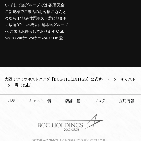
い そして当グループでは 各店 完全
ご新規様でご来店のお客様に なんと
今なら 1h飲み放題ホスト君に飲ませ
て放題 ¥0 この機会に是非当グループ
へ ご来店お待ちしております Club
Vegas 20時〜25時 〒460-0008 愛…
大阪ミナミのホストクラブ【BCG HOLDINGS】公式サイト
キャスト
雪（Yuki）
TOP
キャスト一覧
店舗一覧
ブログ
採用情報
20歳未満の方の当サイト閲覧はご遠慮くださいませ。