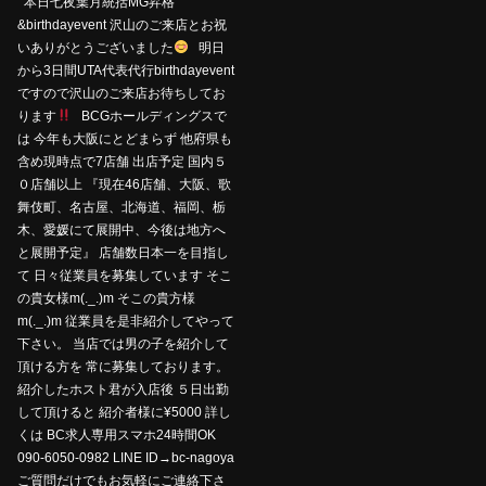
本日七夜葉月統括MG昇格
&birthdayevent 沢山のご来店とお祝
いありがとうございました
明日
から3日間UTA代表代行birthdayevent
ですので沢山のご来店お待ちしてお
ります
BCGホールディングスで
は 今年も大阪にとどまらず 他府県も
含め現時点で7店舗 出店予定 国内５
０店舗以上 『現在46店舗、大阪、歌
舞伎町、名古屋、北海道、福岡、栃
木、愛媛にて展開中、今後は地方へ
と展開予定』 店舗数日本一を目指し
て 日々従業員を募集しています そこ
の貴女様m(._.)m そこの貴方様
m(._.)m 従業員を是非紹介してやって
下さい。 当店では男の子を紹介して
頂ける方を 常に募集しております。
紹介したホスト君が入店後 ５日出勤
して頂けると 紹介者様に¥5000 詳し
くは BC求人専用スマホ24時間OK
090-6050-0982 LINE ID→bc-nagoya
ご質問だけでもお気軽にご連絡下さ