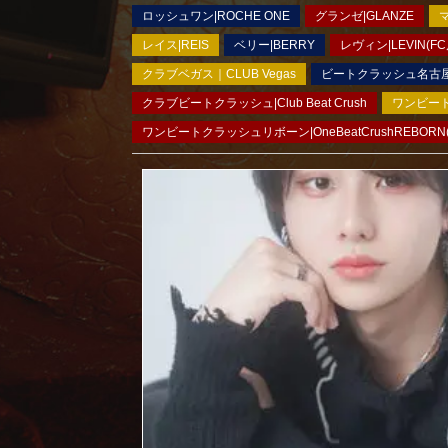
ロッシュワン|ROCHE ONE
グランゼ|GLANZE
マ
レイス|REIS
ベリー|BERRY
レヴィン|LEVIN(FC
クラブベガス｜CLUB Vegas
ビートクラッシュ名古屋｜B
クラブビートクラッシュ|Club Beat Crush
ワンビートク
ワンビートクラッシュリボーン|OneBeatCrushREBORN(