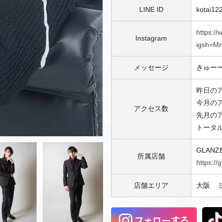
LINE ID
kotai12
https:/
Instagram
igsh=M
メッセージ
きゅー
昨日のア
今月のア
アクセス数
先月のア
トータル
GLANZ
所属店舗
https:/
店舗エリア
大阪 