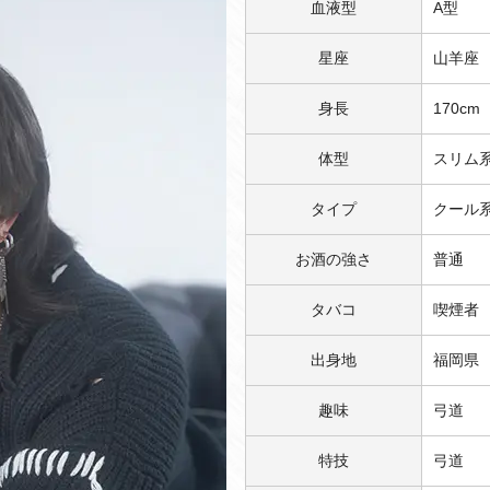
血液型
A型
星座
山羊座
身長
170cm
体型
スリム
タイプ
クール
お酒の強さ
普通
タバコ
喫煙者
出身地
福岡県
趣味
弓道
特技
弓道