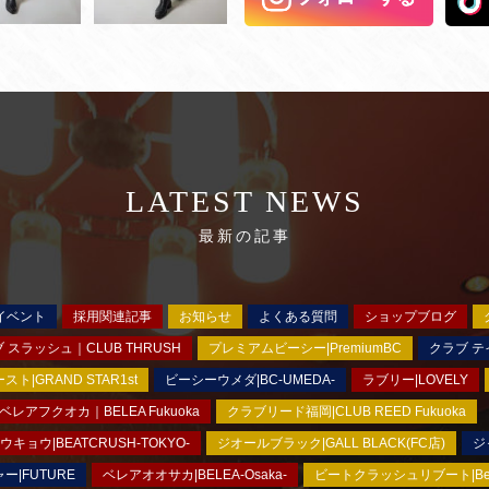
LATEST NEWS
最新の記事
イベント
採用関連記事
お知らせ
よくある質問
ショップブログ
 スラッシュ｜CLUB THRUSH
プレミアムビーシー|PremiumBC
クラブ テイ
|GRAND STAR1st
ビーシーウメダ|BC-UMEDA-
ラブリー|LOVELY
ベレアフクオカ｜BELEA Fukuoka
クラブリード福岡|CLUB REED Fukuoka
ョウ|BEATCRUSH-TOKYO-
ジオールブラック|GALL BLACK(FC店)
ジ
ー|FUTURE
ベレアオオサカ|BELEA-Osaka-
ビートクラッシュリブート|BeatC