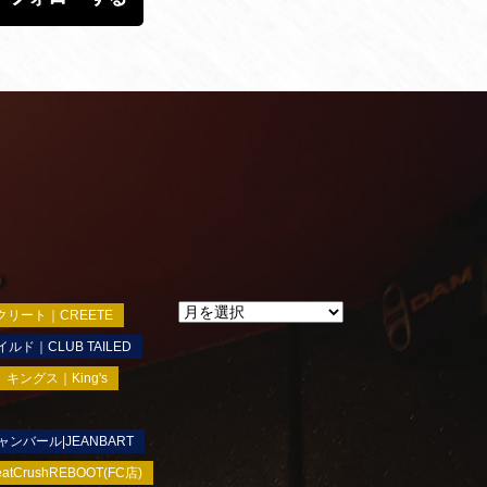
クリート｜CREETE
ルド｜CLUB TAILED
キングス｜King's
ャンバール|JEANBART
rushREBOOT(FC店)