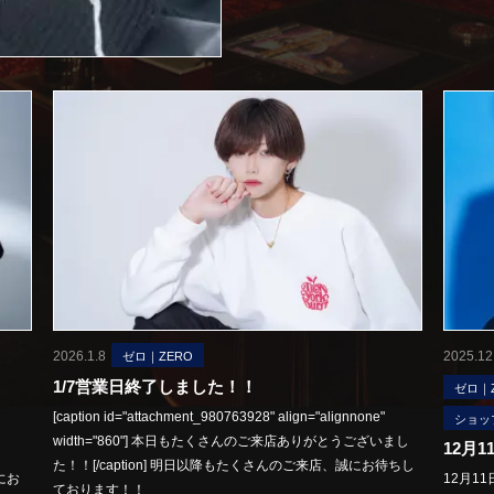
2026.1.8
2025.12
ゼロ｜ZERO
1/7営業日終了しました！！
ゼロ｜
[caption id="attachment_980763928" align="alignnone"
ショッ
width="860"] 本日もたくさんのご来店ありがとうございまし
12月
た！！[/caption] 明日以降もたくさんのご来店、誠にお待ちし
にお
12月1
ております！！