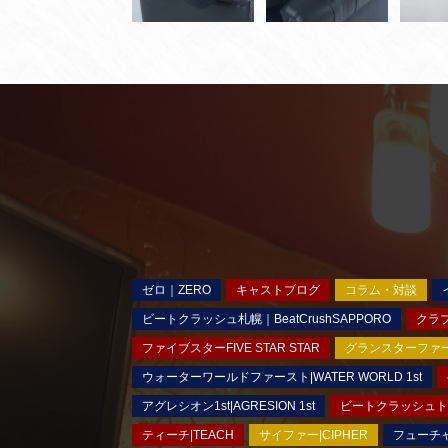
ゼロ｜ZERO
キャストブログ
コラム・対談
ビートクラッシュ札幌｜BeatCrushSAPPORO
クラブ
ファイブスターFIVE STAR STAR
グランスターファースト
ウォーターワールドファースト|WATER WORLD 1st
アグレシオン1st|AGRESION 1st
ビートクラッシュトウキ
ティーチ|TEACH
サイファー|CIPHER
フューチャ