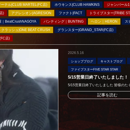
ーテル|CLUB MARTEL(FC店)
ホウキンス|CLUB HAWKINS
ジャンバール1|
店)
アグレシオン|AGRESION
ファクト|FACT
トライブスター|TRIBE ST
eatCrushNAGOYA
バンティング｜BUNTING
ヘロン｜HERON
ス
ラッシュ|ONE BEAT CRUSH
グランスター|GRAND_STAR(FC店)
FC店)
2026.5.16
ショップブログ
キャストブログ
ファイブスターFIVE STAR STAR
5/15営業日終了いたしました！
5/15営業日終了いたしました 皆様の
記事を読む