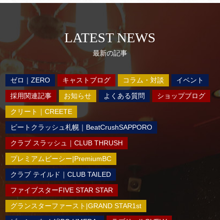
LATEST NEWS
最新の記事
ゼロ｜ZERO
キャストブログ
コラム・対談
イベント
採用関連記事
お知らせ
よくある質問
ショップブログ
クリート｜CREETE
ビートクラッシュ札幌｜BeatCrushSAPPORO
クラブ スラッシュ｜CLUB THRUSH
プレミアムビーシー|PremiumBC
クラブ テイルド｜CLUB TAILED
ファイブスターFIVE STAR STAR
グランスターファースト|GRAND STAR1st