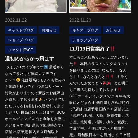
2022.11.22
2022.11.20
キャストブログ
お知らせ
キャストブログ
お知らせ
ショップブログ
ショップブログ
11月19日営業終了
ファクト|FACT
本日もご来店ありがとうございまし
週初めからかっ飛ばす
た
本日のラストソング＆Ｎｏ１
久しぶりのイブキです‍
最近寒く
を飾りましたのは なんと、 なん
なってきたけど体調大丈夫です
と！！ なんとなんと
キラく
か？？
俺は最高にモチベも飲みべ
んでしたおめでとう
また明日
も体調も良いです 今週はリピート
もご来店お待ちしております
対決がありますので新規のお姫沢山
BCGホールディングスでは 今年も大
お待ちしております
いつもきてい
阪にとどまらず 他府県も含め現時点
ただいてるお姫もお友達連れてきて
で7店舗 出店予定 国内５０店舗以上
ください 最高に盛り上げます BCG
『現在42店舗、大阪、歌舞伎町、名
ホールディングスでは 今年も大阪に
古屋、北海道、福岡、栃木、愛媛に
とどまらず 他府県も含め現時点で7
て展開中、今後は地方へと展開予
店舗 出店予定 国内５０店舗以上
定』 店舗数日本一を目指して 日々従