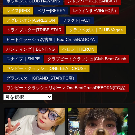
ホウキンス|CLUB HAWKINS
ジャンバール1|JEANBART
レイス|REIS
ベリー|BERRY
レヴィン|LEVIN(FC店)
アグレシオン|AGRESION
ファクト|FACT
トライブスター|TRIBE STAR
クラブベガス｜CLUB Vegas
ビートクラッシュ名古屋｜BeatCrushNAGOYA
バンティング｜BUNTING
ヘロン｜HERON
スナイプ｜SNIPE
クラブビートクラッシュ|Club Beat Crush
ワンビートクラッシュ|ONE BEAT CRUSH
グランスター|GRAND_STAR(FC店)
ワンビートクラッシュリボーン|OneBeatCrushREBORN(FC店)