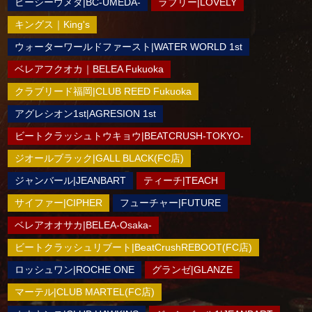
ビーシーウメダ|BC-UMEDA-
ラブリー|LOVELY
キングス｜King's
ウォーターワールドファースト|WATER WORLD 1st
ベレアフクオカ｜BELEA Fukuoka
クラブリード福岡|CLUB REED Fukuoka
アグレシオン1st|AGRESION 1st
ビートクラッシュトウキョウ|BEATCRUSH-TOKYO-
ジオールブラック|GALL BLACK(FC店)
ジャンバール|JEANBART
ティーチ|TEACH
サイファー|CIPHER
フューチャー|FUTURE
ベレアオオサカ|BELEA-Osaka-
ビートクラッシュリブート|BeatCrushREBOOT(FC店)
ロッシュワン|ROCHE ONE
グランゼ|GLANZE
マーテル|CLUB MARTEL(FC店)