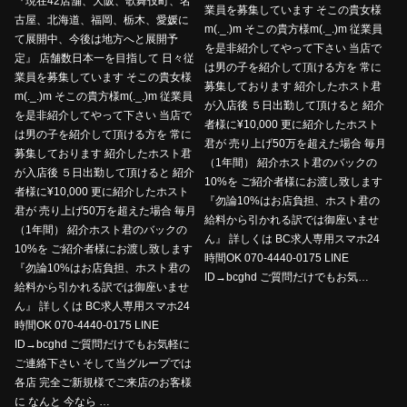
『現在42店舗、大阪、歌舞伎町、名
業員を募集しています そこの貴女様
古屋、北海道、福岡、栃木、愛媛に
m(._.)m そこの貴方様m(._.)m 従業員
て展開中、今後は地方へと展開予
を是非紹介してやって下さい 当店で
定』 店舗数日本一を目指して 日々従
は男の子を紹介して頂ける方を 常に
業員を募集しています そこの貴女様
募集しております 紹介したホスト君
m(._.)m そこの貴方様m(._.)m 従業員
が入店後 ５日出勤して頂けると 紹介
を是非紹介してやって下さい 当店で
者様に¥10,000 更に紹介したホスト
は男の子を紹介して頂ける方を 常に
君が 売り上げ50万を超えた場合 毎月
募集しております 紹介したホスト君
（1年間） 紹介ホスト君のバックの
が入店後 ５日出勤して頂けると 紹介
10%を ご紹介者様にお渡し致します
者様に¥10,000 更に紹介したホスト
『勿論10%はお店負担、ホスト君の
君が 売り上げ50万を超えた場合 毎月
給料から引かれる訳では御座いませ
（1年間） 紹介ホスト君のバックの
ん』 詳しくは BC求人専用スマホ24
10%を ご紹介者様にお渡し致します
時間OK 070-4440-0175 LINE
『勿論10%はお店負担、ホスト君の
ID→bcghd ご質問だけでもお気…
給料から引かれる訳では御座いませ
ん』 詳しくは BC求人専用スマホ24
時間OK 070-4440-0175 LINE
ID→bcghd ご質問だけでもお気軽に
ご連絡下さい そして当グループでは
各店 完全ご新規様でご来店のお客様
に なんと 今なら …