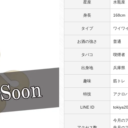
星座
水瓶座
身長
168cm
タイプ
ワイワ
お酒の強さ
普通
タバコ
喫煙者
出身地
兵庫県
趣味
筋トレ
特技
アクロ
LINE ID
tokiya2
今月のア
アクセス数
先月のア