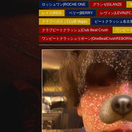
ロッシュワン|ROCHE ONE
グランゼ|GLANZE
マ
レイス|REIS
ベリー|BERRY
レヴィン|LEVIN(FC
クラブベガス｜CLUB Vegas
ビートクラッシュ名古屋｜B
クラブビートクラッシュ|Club Beat Crush
ワンビートク
ワンビートクラッシュリボーン|OneBeatCrushREBORN(