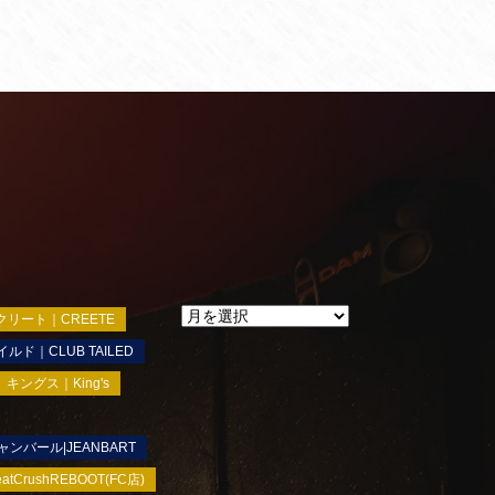
クリート｜CREETE
ルド｜CLUB TAILED
キングス｜King's
ャンバール|JEANBART
rushREBOOT(FC店)