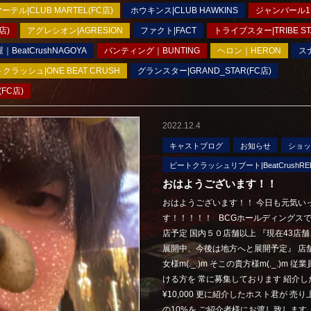
ーテル|CLUB MARTEL(FC店)
ホウキンス|CLUB HAWKINS
ジャンバール1|
店)
アグレシオン|AGRESION
ファクト|FACT
トライブスター|TRIBE ST
eatCrushNAGOYA
バンティング｜BUNTING
ヘロン｜HERON
ス
ラッシュ|ONE BEAT CRUSH
グランスター|GRAND_STAR(FC店)
FC店)
2022.12.4
キャストブログ
お知らせ
ショッ
ビートクラッシュリブート|BeatCrushREB
おはようございます！！
おはようございます！！ 今日も元気い
す！！！！！ BCGホールディングスで
店予定 国内５０店舗以上 『現在43
展開中、今後は地方へと展開予定』 店
女様m(._.)m そこの貴方様m(._.
ける方を 常に募集しております 紹介し
¥10,000 更に紹介したホスト君が 
の10%を ご紹介者様にお渡し致します