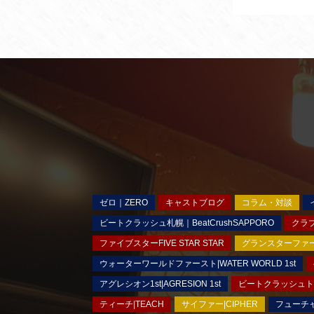
ゼロ｜ZERO
キャストブログ
コラム・対談
ビートクラッシュ札幌｜BeatCrushSAPPORO
クラブ
ファイブスターFIVE STAR STAR
グランスターファースト
ウォーターワールドファースト|WATER WORLD 1st
アグレシオン1st|AGRESION 1st
ビートクラッシュトウキ
ティーチ|TEACH
サイファー|CIPHER
フューチャ