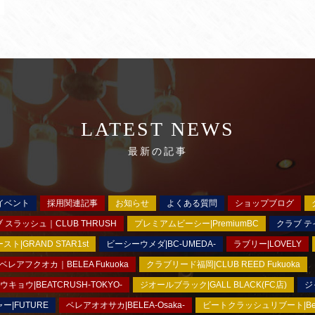
LATEST NEWS
最新の記事
イベント
採用関連記事
お知らせ
よくある質問
ショップブログ
 スラッシュ｜CLUB THRUSH
プレミアムビーシー|PremiumBC
クラブ テイ
|GRAND STAR1st
ビーシーウメダ|BC-UMEDA-
ラブリー|LOVELY
ベレアフクオカ｜BELEA Fukuoka
クラブリード福岡|CLUB REED Fukuoka
ョウ|BEATCRUSH-TOKYO-
ジオールブラック|GALL BLACK(FC店)
ジ
ー|FUTURE
ベレアオオサカ|BELEA-Osaka-
ビートクラッシュリブート|BeatC