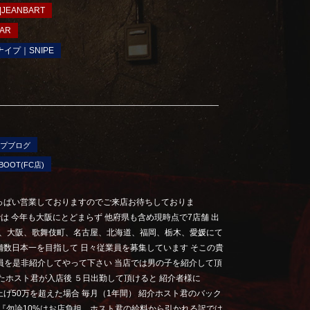
JEANBART
AR
ナイプ｜SNIPE
プブログ
OOT(FC店)
っぱい営業しておりますのでご来店お待ちしておりま
は 今年も大阪にとどまらず 他府県も含め現時点で7店舗 出
店舗、大阪、歌舞伎町、名古屋、北海道、福岡、栃木、愛媛にて
舗数日本一を目指して 日々従業員を募集しています そこの貴
)m 従業員を是非紹介してやって下さい 当店では男の子を紹介して頂
たホスト君が入店後 ５日出勤して頂けると 紹介者様に
売り上げ50万を超えた場合 毎月（1年間） 紹介ホスト君のバック
 『勿論10%はお店負担、ホスト君の給料から引かれる訳では