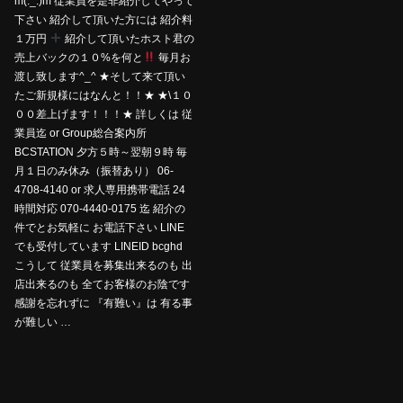
m(._.)m 従業員を是非紹介してやって
下さい 紹介して頂いた方には 紹介料
１万円
紹介して頂いたホスト君の
売上バックの１０%を何と
毎月お
渡し致します^_^ ★そして来て頂い
たご新規様にはなんと！！★ ★\１０
００差上げます！！！★ 詳しくは 従
業員迄 or Group総合案内所
BCSTATION 夕方５時～翌朝９時 毎
月１日のみ休み（振替あり） 06-
4708-4140 or 求人専用携帯電話 24
時間対応 070-4440-0175 迄 紹介の
件でとお気軽に お電話下さい LINE
でも受付しています LINEID bcghd
こうして 従業員を募集出来るのも 出
店出来るのも 全てお客様のお陰です
感謝を忘れずに 『有難い』は 有る事
が難しい …