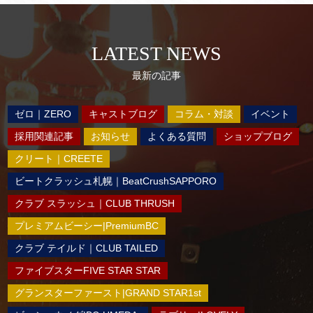
LATEST NEWS
最新の記事
ゼロ｜ZERO
キャストブログ
コラム・対談
イベント
採用関連記事
お知らせ
よくある質問
ショップブログ
クリート｜CREETE
ビートクラッシュ札幌｜BeatCrushSAPPORO
クラブ スラッシュ｜CLUB THRUSH
プレミアムビーシー|PremiumBC
クラブ テイルド｜CLUB TAILED
ファイブスターFIVE STAR STAR
グランスターファースト|GRAND STAR1st