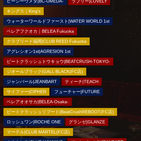
ビーシーウメダ|BC-UMEDA-
ラブリー|LOVELY
キングス｜King's
ウォーターワールドファースト|WATER WORLD 1st
ベレアフクオカ｜BELEA Fukuoka
クラブリード福岡|CLUB REED Fukuoka
アグレシオン1st|AGRESION 1st
ビートクラッシュトウキョウ|BEATCRUSH-TOKYO-
ジオールブラック|GALL BLACK(FC店)
ジャンバール|JEANBART
ティーチ|TEACH
サイファー|CIPHER
フューチャー|FUTURE
ベレアオオサカ|BELEA-Osaka-
ビートクラッシュリブート|BeatCrushREBOOT(FC店)
ロッシュワン|ROCHE ONE
グランゼ|GLANZE
マーテル|CLUB MARTEL(FC店)