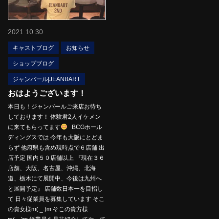
2021.10.30
キャストブログ
お知らせ
ショップブログ
ジャンバール|JEANBART
おはようございます！
本日も！ジャンバールご来店お待ち
しております！ 体験君2人イケメン
に来てもらってます
BCGホール
ディングスでは 今年も大阪にとどま
らず 他府県も含め現時点で６店舗 出
店予定 国内５０店舗以上 『現在３６
店舗、大阪、名古屋、沖縄、北海
道、栃木にて展開中、今後は九州へ
と展開予定』 店舗数日本一を目指し
て 日々従業員を募集しています そこ
の貴女様m(._.)m そこの貴方様