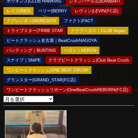
ホウキンス|CLUB HAWKINS
ジャンバール1|JEANBART
レイス|REIS
ベリー|BERRY
レヴィン|LEVIN(FC店)
アグレシオン|AGRESION
ファクト|FACT
トライブスター|TRIBE STAR
クラブベガス｜CLUB Vegas
ビートクラッシュ名古屋｜BeatCrushNAGOYA
バンティング｜BUNTING
ヘロン｜HERON
スナイプ｜SNIPE
クラブビートクラッシュ|Club Beat Crush
ワンビートクラッシュ|ONE BEAT CRUSH
グランスター|GRAND_STAR(FC店)
ワンビートクラッシュリボーン|OneBeatCrushREBORN(FC店)