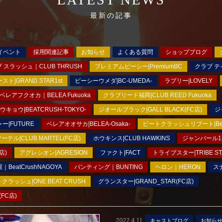
最新の記事
イベント
採用関連記事
お知らせ
よくある質問
ショップブログ
 スラッシュ｜CLUB THRUSH
プレミアムビーシー|PremiumBC
クラブ テイ
|GRAND STAR1st
ビーシーウメダ|BC-UMEDA-
ラブリー|LOVELY
ベレアフクオカ｜BELEA Fukuoka
クラブリード福岡|CLUB REED Fukuoka
ョウ|BEATCRUSH-TOKYO-
ジオールブラック|GALL BLACK(FC店)
ジ
ー|FUTURE
ベレアオオサカ|BELEA-Osaka-
ビートクラッシュリブート|BeatC
ーテル|CLUB MARTEL(FC店)
ホウキンス|CLUB HAWKINS
ジャンバール1|
店)
アグレシオン|AGRESION
ファクト|FACT
トライブスター|TRIBE ST
eatCrushNAGOYA
バンティング｜BUNTING
ヘロン｜HERON
ス
ラッシュ|ONE BEAT CRUSH
グランスター|GRAND_STAR(FC店)
FC店)
2022.4.11
キャストブログ
お知ら