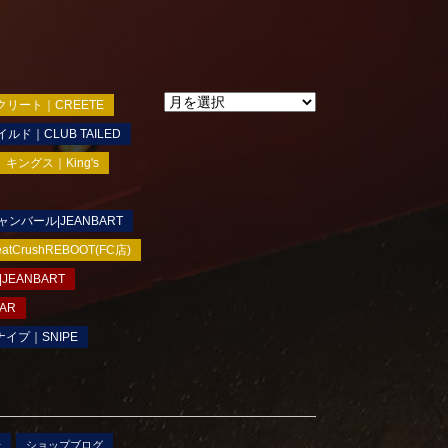
クリート｜CREETE
ルド｜CLUB TAILED
キングス｜King's
ャンバール|JEANBART
rushREBOOT(FC店)
JEANBART
AR
ナイプ｜SNIPE
せ
ショップブログ