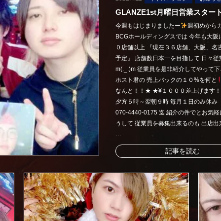
GLANZE1st月曜日営業スター
今週もはじまりましたー
週初めから
BCGホールディングスでは 今年も大阪
０店舗以上 『現在３６店舗、大阪、名
予定』 店舗数日本一を目指して 日々従業
m(._.)m 従業員を是非紹介してやっ
ホスト君の 売上バックの１０%を何と
なんと！！★ ★¥１０００差上げます！！！★
夕方５時～翌朝９時 毎月１日のみ休み（振替あ
070-4440-0175 迄 紹介の件でとお気軽
うして 従業員を募集出来るのも 出店出
…
記事を読む