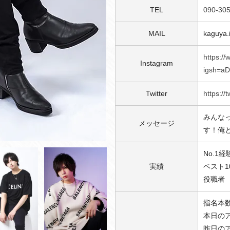
TEL
090-30
MAIL
kaguya
https:/
Instagram
igsh=a
Twitter
https:/
みんな
メッセージ
す！俺
No.1経
実績
ベスト1
役職者
指名本数
本日のア
昨日のア