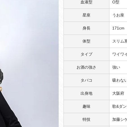
血液型
O型
星座
うお座
身長
171cm
体型
スリム
タイプ
ワイワ
お酒の強さ
強い
タバコ
吸わな
出身地
大阪府
趣味
歌&ダン
特技
加藤シ