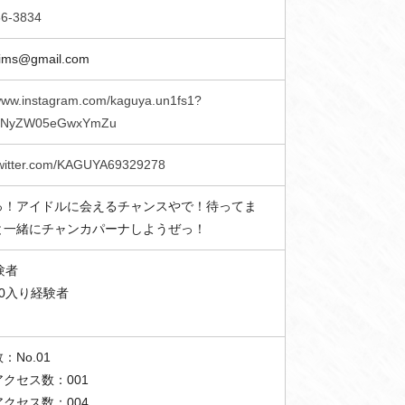
56-3834
.ims@gmail.com
/www.instagram.com/kaguya.un1fs1?
DNyZW05eGwxYmZu
/twitter.com/KAGUYA69329278
っ！アイドルに会えるチャンスやで！待ってま
と一緒にチャンカパーナしようぜっ！
験者
0入り経験者
：No.01
クセス数：001
クセス数：004