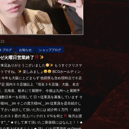
.22
トブログ
お知らせ
ショップブログ
ゼ火曜日営業終了
ご来店ありがとうございました
もうすぐクリスマ
ントですね。
楽しみましょ
BCGホールディン
 今年も大阪にとどまらず 他府県も含め現時点で６店
予定 国内５０店舗以上 『現在３６店舗、大阪、名古
縄、北海道、栃木にて展開中、今後は九州へと展開予
舗数日本一を目指して 日々従業員を募集しています そ
m(._.)m そこの貴方様m(._.)m 従業員を是非紹介し
下さい 紹介して頂いた方には 紹介料１万円
紹介
いたホスト君の 売上バックの１０%を何と
毎月お渡
す^_^ ★そして来て頂いたご新規様にはなんと！！★
００差上げます！！！★ 詳しくは 従業員迄 or Group