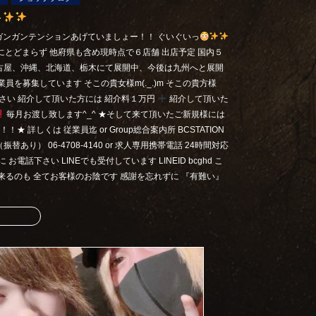
ト
ガンガンテンションあげていましょー！！ ぐいぐいっ
にとどまらず 他府県も含め現時点で６店舗 出店予定 国内５
古屋、沖縄、北海道、栃木にて展開中、今後は九州へと展開
員を募集しています そこの貴女様m(._.)m そこの貴方様
て下さい 紹介して頂いた方には 紹介料１万円
紹介して頂いた
毎月お渡し致します^_^ ★そして来て頂いたご新規様には
 詳しくは 従業員迄 or Group総合案内所 BCSTATION
り） 06-4708-4140 or 求人専用携帯電話 24時間対応
に お電話下さい LINEでも受付しています LINEID bcghd こ
来るのも 全てお客様のお陰です 感謝を忘れずに 『有難い』