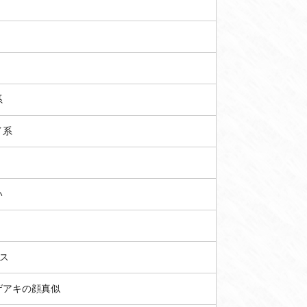
系
イ系
い
ス
ゲアキの顔真似