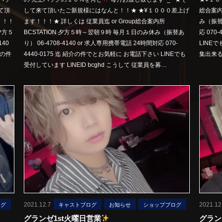
て頂
して来て頂いたご新規様にはなんと！！★ ★¥１０００差上げ
総合案内
！！！
ます！！！★ 詳しくは 従業員迄 or Group総合案内所
み（振替あ
 夕方５
BCSTATION 夕方５時～翌朝９時 毎月１日のみ休み（振替あ
応 070
40
り） 06-4708-4140 or 求人専用携帯電話 24時間対応 070-
LINEで
介の件
4440-0175 迄 紹介の件でとお気軽に お電話下さい LINEでも
集出来る
受付しています LINEID bcghd こうして 従業員を募…
2021.12.7
2021.12
ログ
キャストブログ
お知らせ
ショップブログ
グランゼ1st火曜日営業
グラン