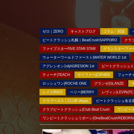
ゼロ｜ZERO
キャストブログ
コラム・対談
ビートクラッシュ札幌｜BeatCrushSAPPORO
クラブ
ファイブスターFIVE STAR STAR
グランスターファースト
ウォーターワールドファースト|WATER WORLD 1st
アグレシオン1st|AGRESION 1st
ビートクラッシュトウキ
ティーチ|TEACH
サイファー|CIPHER
フューチャ
ロッシュワン|ROCHE ONE
グランゼ|GLANZE
マ
レイス|REIS
ベリー|BERRY
レヴィン|LEVIN(FC
クラブベガス｜CLUB Vegas
ビートクラッシュ名古屋｜B
クラブビートクラッシュ|Club Beat Crush
ワンビートク
ワンビートクラッシュリボーン|OneBeatCrushREBORN(