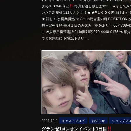
クの１０%を何と
毎月お渡し致します^_^ ★そして来
いたご新規様にはなんと！！★ ★¥１０００差上げます
★ 詳しくは 従業員迄 or Group総合案内所 BCSTATION
時～翌朝９時 毎月１日のみ休み（振替あり） 06-4708-41
or 求人専用携帯電話 24時間対応 070-4440-0175 迄 紹
でとお気軽に お電話下さい …
2021.12.9
キャストブログ
お知らせ
ショップブ
グランゼ1stレオンイベント1日目