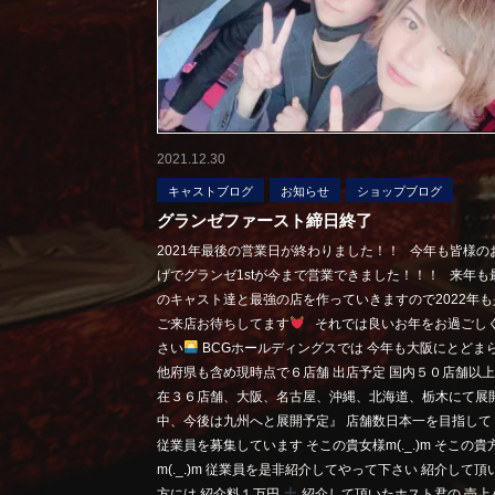
2021.12.30
キャストブログ
お知らせ
ショップブログ
グランゼファースト締日終了
2021年最後の営業日が終わりました！！ 今年も皆様の
げでグランゼ1stが今まで営業できました！！！ 来年も
のキャスト達と最強の店を作っていきますので2022年も
ご来店お待ちしてます
それでは良いお年をお過ごし
さい
BCGホールディングスでは 今年も大阪にとどま
他府県も含め現時点で６店舗 出店予定 国内５０店舗以上
在３６店舗、大阪、名古屋、沖縄、北海道、栃木にて展
中、今後は九州へと展開予定』 店舗数日本一を目指して
従業員を募集しています そこの貴女様m(._.)m そこの貴
m(._.)m 従業員を是非紹介してやって下さい 紹介して頂
方には 紹介料１万円
紹介して頂いたホスト君の 売上