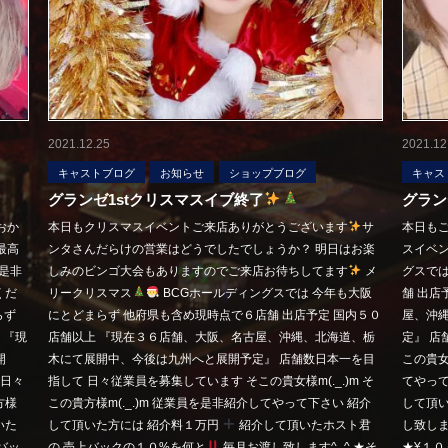
2021.12.25
2021.12
キャストブログ
お知らせ
ショップブログ
キャス
グランゼ1stクリスマスイブ終了
グラン
おか
本日もクリスマスイベントご来店ありがとうございます
サ
本日も
最高
ンタさんだらけの営業はどうでしたでしょうか？ 明日はお楽
スイベ
是非
しみのビンゴ大会もありますのでご来店お待ちしてます
メ
グスでは
くだ
リークリスマス
BCGホールディングスでは 今年も大阪
舗 出店
らず
にとどまらず 他府県も含め現時点で６店舗 出店予定 国内５０
屋、沖
 『現
店舗以上 『現在３６店舗、大阪、名古屋、沖縄、北海道、栃
定』 店
開
木にて展開中、今後は九州へと展開予定』 店舗数日本一を目
この貴女様
 日々
指して 日々従業員を募集しています そこの貴女様m(._.)m そ
てやって
方様
この貴方様m(._.)m 従業員を是非紹介してやって下さい 紹介
して頂
いた
して頂いた方には 紹介料１万円
紹介して頂いたホスト君
し致しま
バッ
の 売上バックの１０%を何と
毎月お渡し致します^_^ ★そ
★¥１０