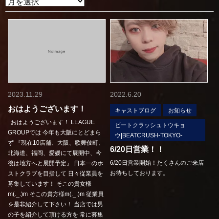
2023.11.29
2022.6.20
おはようございます！
キャストブログ
お知らせ
おはようございます！ LEAGUE
ビートクラッシュトウキョ
GROUPでは 今年も大阪にとどまら
ウ|BEATCRUSH-TOKYO-
ず 『現在10店舗、大阪、歌舞伎町、
6/20日営業！！
北海道、福岡、愛媛にて展開中、今
6/20日営業開始！たくさんのご来店
後は地方へと展開予定』 日本一のホ
お待ちしております。
ストクラブを目指して 日々従業員を
募集しています！ そこの貴女様
m(._.)m そこの貴方様m(._.)m 従業員
を是非紹介して下さい！ 当店では男
の子を紹介して頂ける方を 常に募集