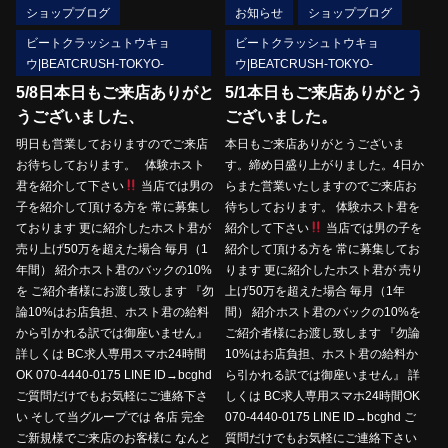
ショップブログ
お知らせ
ショップブログ
ビートクラッシュトウキョ
ビートクラッシュトウキョ
ウ|BEATCRUSH-TOKYO-
ウ|BEATCRUSH-TOKYO-
5/8日本日もご来店ありがと
5/1本日もご来店ありがとう
うございました、
ございました。
明日も営業しておりますのでご来店
本日もご来店ありがとうございま
お待ちしております。 体験ホスト
す。締め日盛り上がりました。4日か
君を紹介して下さい
当店では男の
らまた営業いたしますのでご来店お
子を紹介して頂ける方を 常に募集し
待ちしております。 体験ホスト君を
ております 更に紹介したホスト君が
紹介して下さい
当店では男の子を
売り上げ50万を超えた場合 毎月（1
紹介して頂ける方を 常に募集してお
年間） 紹介ホスト君のバックの10%
ります 更に紹介したホスト君が 売り
を ご紹介者様にお渡し致します 『勿
上げ50万を超えた場合 毎月（1年
論10%はお店負担、ホスト君の給料
間） 紹介ホスト君のバックの10%を
から引かれる訳では御座いません』
ご紹介者様にお渡し致します 『勿論
詳しくは BC求人専用スマホ24時間
10%はお店負担、ホスト君の給料か
OK 070-4440-0175 LINE ID→bcghd
ら引かれる訳では御座いません』 詳
ご質問だけでもお気軽にご連絡下さ
しくは BC求人専用スマホ24時間OK
い そして当グループでは 各店 完全
070-4440-0175 LINE ID→bcghd ご
ご新規様でご来店のお客様に なんと
質問だけでもお気軽にご連絡下さい