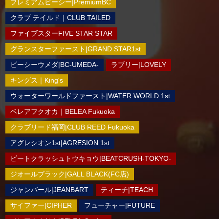
プレミアムビーシー|PremiumBC
クラブ テイルド｜CLUB TAILED
ファイブスターFIVE STAR STAR
グランスターファースト|GRAND STAR1st
ビーシーウメダ|BC-UMEDA-
ラブリー|LOVELY
キングス｜King's
ウォーターワールドファースト|WATER WORLD 1st
ベレアフクオカ｜BELEA Fukuoka
クラブリード福岡|CLUB REED Fukuoka
アグレシオン1st|AGRESION 1st
ビートクラッシュトウキョウ|BEATCRUSH-TOKYO-
ジオールブラック|GALL BLACK(FC店)
ジャンバール|JEANBART
ティーチ|TEACH
サイファー|CIPHER
フューチャー|FUTURE