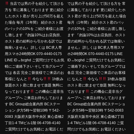
当店では男の子を紹介して頂ける
では男の子を紹介して頂ける方を 常
方を 常に募集しております 更に紹介
に募集しております 更に紹介したホ
したホスト君が 売り上げ50万を超え
スト君が 売り上げ50万を超えた場合
た場合 毎月（1年間） 紹介ホスト君
毎月（1年間） 紹介ホスト君のバッ
のバックの10%を ご紹介者様にお渡
クの10%を ご紹介者様にお渡し致し
し致します 『勿論10%はお店負担、
ます 『勿論10%はお店負担、ホスト
ホスト君の給料から引かれる訳では
君の給料から引かれる訳では御座い
御座いません』 詳しくは BC求人専
ません』 詳しくは BC求人専用スマ
用スマホ24時間OK 070-4440-0175
ホ24時間OK 070-4440-0175 LINE
LINE ID→bcghd ご質問だけでもお気
ID→bcghd ご質問だけでもお気軽に
軽にご連絡下さい そして当グループ
ご連絡下さい そして当グループでは
では 各店 完全ご新規様でご来店のお
各店 完全ご新規様でご来店のお客様
客様に なんと
今なら
1h飲み
に なんと
今なら
1h飲み放題
放題ホスト君に飲ませて放題 無料に
ホスト君に飲ませて放題 無料になっ
なっております
この機会に是非当
ております
この機会に是非当グ
グループへ ご来店お待ちしておりま
ループへ ご来店お待ちしております
す BC Group総合案内所 BCステー
BC Group総合案内所 BCステーショ
ション 夕方5時〜翌朝10時 〒542-
ン 夕方5時〜翌朝10時 〒542-0083
0083 大阪府大阪市中央区 東心斎橋2
大阪府大阪市中央区 東心斎橋2丁目
丁目1-4 TMビル1階 06-4708-4140
1-4 TMビル1階 06-4708-4140 ご質
ご質問だけでもお気軽に お電話くだ
問だけでもお気軽に お電話ください