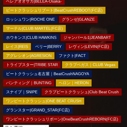
ベレアオオサカ|BELEA-Osaka-
ビートクラッシュリブート|BeatCrushREBOOT(FC店)
ロッシュワン|ROCHE ONE
グランゼ|GLANZE
マーテル|CLUB MARTEL(FC店)
ホウキンス|CLUB HAWKINS
ジャンバール1|JEANBART
レイス|REIS
ベリー|BERRY
レヴィン|LEVIN(FC店)
アグレシオン|AGRESION
ファクト|FACT
トライブスター|TRIBE STAR
クラブベガス｜CLUB Vegas
ビートクラッシュ名古屋｜BeatCrushNAGOYA
バンティング｜BUNTING
ヘロン｜HERON
スナイプ｜SNIPE
クラブビートクラッシュ|Club Beat Crush
ワンビートクラッシュ|ONE BEAT CRUSH
グランスター|GRAND_STAR(FC店)
ワンビートクラッシュリボーン|OneBeatCrushREBORN(FC店)