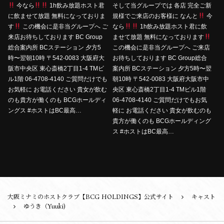
今なら
1h飲み放題ホスト君
そして当グループでは 各店 完全ご新
に飲ませて放題 無料になっておりま
規様でご来店のお客様に なんと
今
す
この機会に是非当グループへ ご
なら
1h飲み放題ホスト君に飲
来店お待ちしております BC Group
ませて放題 無料になっております
総合案内所 BCステーション 夕方5
この機会に是非当グループへ ご来店
時〜翌朝10時 〒542-0083 大阪府大
お待ちしております BC Group総合
阪市中央区 東心斎橋2丁目1-4 TMビ
案内所 BCステーション 夕方5時〜翌
ル1階 06-4708-4140 ご質問だけでも
朝10時 〒542-0083 大阪府大阪市中
お気軽に お電話ください 貴女が飲む
央区 東心斎橋2丁目1-4 TMビル1階
のも貴方が働くのも BCGホールディ
06-4708-4140 ご質問だけでもお気
ングス #ホストはBC最高…
軽に お電話ください 貴女が飲むのも
貴方が働くのも BCGホールディング
ス #ホストはBC最高…
大阪ミナミのホストクラブ【BCG HOLDINGS】公式サイト
キャスト
ゆうき（Yuuki)