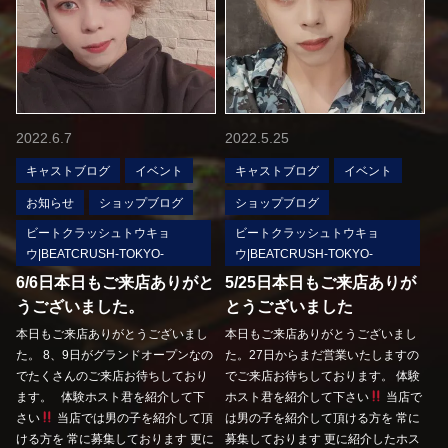
2022.6.7
2022.5.25
キャストブログ
イベント
キャストブログ
イベント
お知らせ
ショップブログ
ショップブログ
ビートクラッシュトウキョ
ビートクラッシュトウキョ
ウ|BEATCRUSH-TOKYO-
ウ|BEATCRUSH-TOKYO-
6/6日本日もご来店ありがと
5/25日本日もご来店ありが
うございました。
とうございました
本日もご来店ありがとうございまし
本日もご来店ありがとうございまし
た。 8、9日がグランドオープンなの
た。27日からまだ営業いたしますの
でたくさんのご来店お待ちしており
でご来店お待ちしております。 体験
ます。 体験ホスト君を紹介して下
ホスト君を紹介して下さい
当店で
さい
当店では男の子を紹介して頂
は男の子を紹介して頂ける方を 常に
ける方を 常に募集しております 更に
募集しております 更に紹介したホス