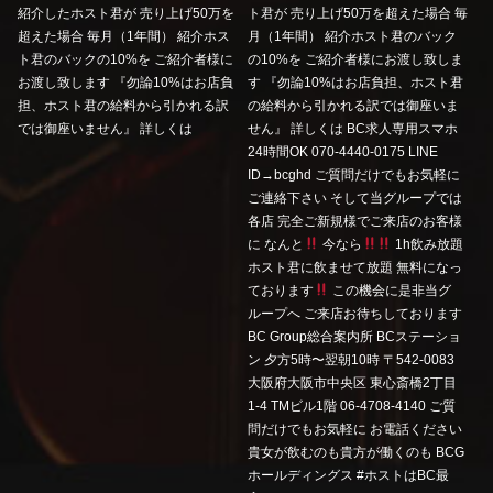
紹介したホスト君が 売り上げ50万を
ト君が 売り上げ50万を超えた場合 毎
超えた場合 毎月（1年間） 紹介ホス
月（1年間） 紹介ホスト君のバック
ト君のバックの10%を ご紹介者様に
の10%を ご紹介者様にお渡し致しま
お渡し致します 『勿論10%はお店負
す 『勿論10%はお店負担、ホスト君
担、ホスト君の給料から引かれる訳
の給料から引かれる訳では御座いま
では御座いません』 詳しくは
せん』 詳しくは BC求人専用スマホ
24時間OK 070-4440-0175 LINE
ID→bcghd ご質問だけでもお気軽に
ご連絡下さい そして当グループでは
各店 完全ご新規様でご来店のお客様
に なんと
今なら
1h飲み放題
ホスト君に飲ませて放題 無料になっ
ております
この機会に是非当グ
ループへ ご来店お待ちしております
BC Group総合案内所 BCステーショ
ン 夕方5時〜翌朝10時 〒542-0083
大阪府大阪市中央区 東心斎橋2丁目
1-4 TMビル1階 06-4708-4140 ご質
問だけでもお気軽に お電話ください
貴女が飲むのも貴方が働くのも BCG
ホールディングス #ホストはBC最