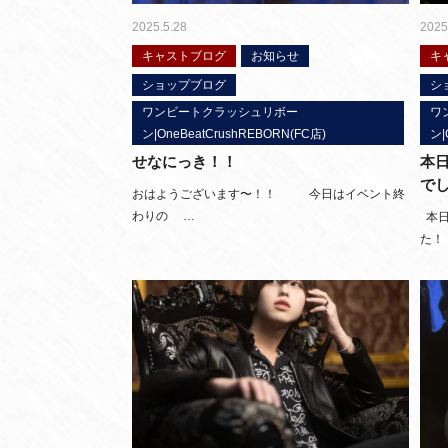
2025.5.28
2025
キャストブログ
お知らせ
キ
ショップブログ
シ
ワンビートクラッシュリボー
ワ
ン|OneBeatCrushREBORN(FC店)
ン|
せなにっき！！
本
で
おはようございます〜！！ 今日はイベント終
わりの …
本日
た！