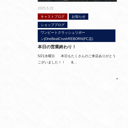
2025.5.22
キャストブログ
お知らせ
ショップブログ
ワンビートクラッシュリボー
ン|OneBeatCrushREBORN(FC店)
本日の営業終わり！
5/21水曜日 本日もたくさんのご来店ありがとう
ございました！！ &…
«