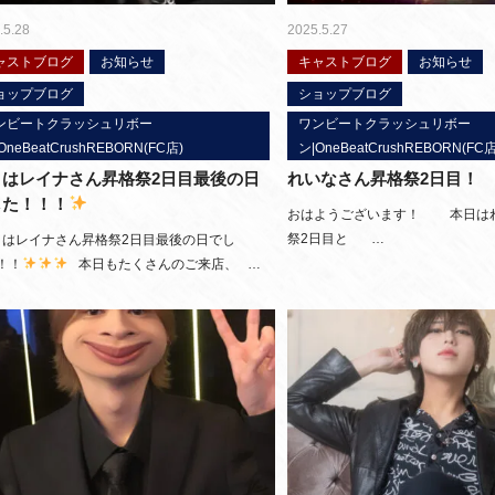
.5.28
2025.5.27
ャストブログ
お知らせ
キャストブログ
お知らせ
ョップブログ
ショップブログ
ンビートクラッシュリボー
ワンビートクラッシュリボー
OneBeatCrushREBORN(FC店)
ン|OneBeatCrushREBORN(FC店
日はレイナさん昇格祭2日目最後の日
れいなさん昇格祭2日目！
した！！！
おはようございます！ 本日は
祭2日目と …
はレイナさん昇格祭2日目最後の日でし
！！
本日もたくさんのご来店、 …