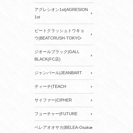
アグレシオン1st|AGRESION
1st
ビートクラッシュトウキョ
ウ|BEATCRUSH-TOKYO-
ジオールブラック|GALL
BLACK(FC店)
ジャンバール|JEANBART
ティーチ|TEACH
サイファー|CIPHER
フューチャー|FUTURE
ベレアオオサカ|BELEA-Osaka-