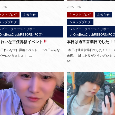
.5.26
2025.5.26
ャストブログ
お知らせ
キャストブログ
お知らせ
ョップブログ
ショップブログ
ンビートクラッシュリボー
ワンビートクラッシュリボー
OneBeatCrushREBORN(FC店)
ン|OneBeatCrushREBORN(FC店
日れいな主任昇格イベント
本日は通常営業日でした！
れいな主任昇格イベント イベ日みんな
本日は通常営業日でした！！！ 
ピーにいきましょ！ …
来店、 誠にありがとうございま
&#…