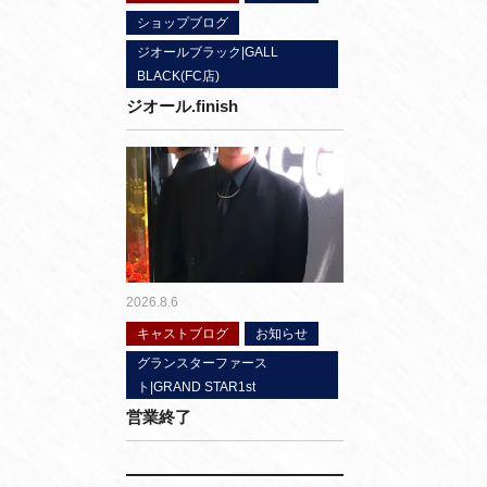
ショップブログ
ジオールブラック|GALL
BLACK(FC店)
ジオール.finish
2026.8.6
キャストブログ
お知らせ
グランスターファース
ト|GRAND STAR1st
営業終了