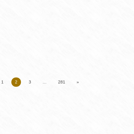
1
2
3
…
281
»