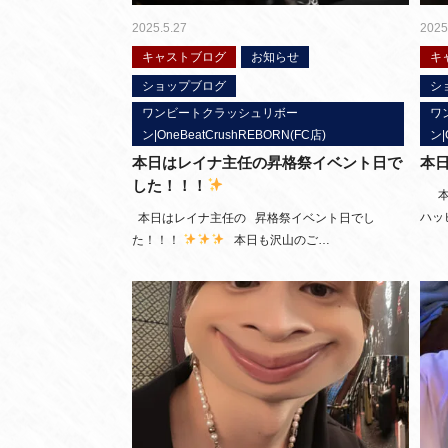
2025.5.27
2025
キャストブログ
お知らせ
キ
ショップブログ
シ
ワンビートクラッシュリボー
ワ
ン|OneBeatCrushREBORN(FC店)
ン|
本日はレイナ主任の昇格祭イベント日で
本
した！！！
本日
ハッ
本日はレイナ主任の 昇格祭イベント日でし
た！！！
本日も沢山のご…