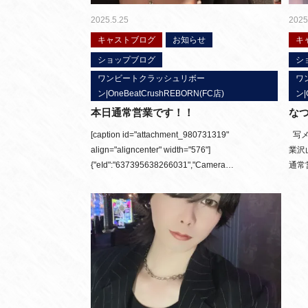
2025.5.25
2025
キャストブログ
お知らせ
キ
ショップブログ
シ
ワンビートクラッシュリボー
ワ
ン|OneBeatCrushREBORN(FC店)
ン|
本日通常営業です！！
な
[caption id="attachment_980731319"
写メ
align="aligncenter" width="576"]
業沢
{"eId":"637395638266031","Camera…
通常