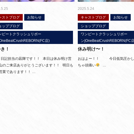
.5.25
2025.5.24
ャストブログ
お知らせ
キャストブログ
お知らせ
ョップブログ
ショップブログ
ンビートクラッシュリボー
ワンビートクラッシュリボー
OneBeatCrushREBORN(FC店)
ン|OneBeatCrushREBORN(FC店
つき！
休み明け〜！
日記担当の凪輝です！！ 本日は休み明け営
おはよー！！ 今日低気圧かし
山のご来店ありがとうございます！！ 明日も
ちゃ頭痛い
…
営業であります！！ …