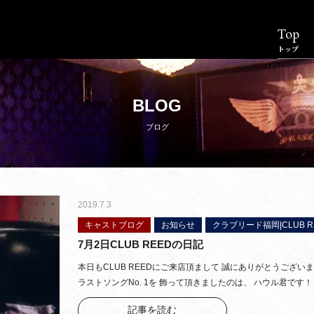
Top
トップ
BLOG
ブログ
2019.7.3
キャストブログ
お知らせ
クラブリード福岡|CLUB REE
7月2日CLUB REEDの日記
本日もCLUB REEDにご来店頂まして 誠にありがとうござい
ラストソングNo. 1を 飾って頂きましたのは、 ハウル君です
記事を読む