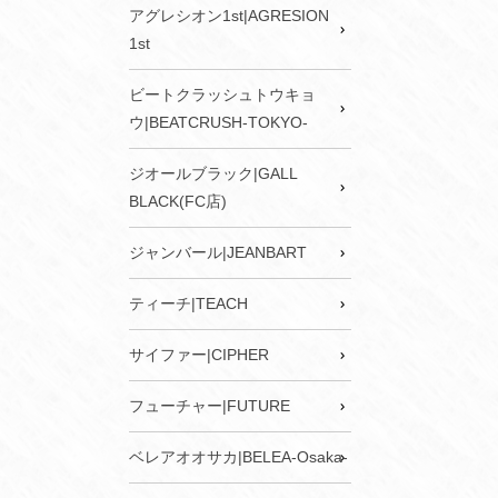
アグレシオン1st|AGRESION
1st
ビートクラッシュトウキョ
ウ|BEATCRUSH-TOKYO-
ジオールブラック|GALL
BLACK(FC店)
ジャンバール|JEANBART
ティーチ|TEACH
サイファー|CIPHER
フューチャー|FUTURE
ベレアオオサカ|BELEA-Osaka-