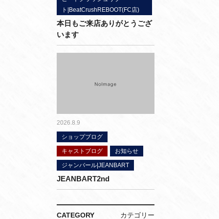
ト|BeatCrushREBOOT(FC店)
本日もご来店ありがとうござ
います
2026.8.9
ショップブログ
キャストブログ
お知らせ
ジャンバール|JEANBART
JEANBART2nd
CATEGORY
カテゴリー