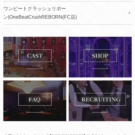
ワンビートクラッシュリボー
ン|OneBeatCrushREBORN(FC店)