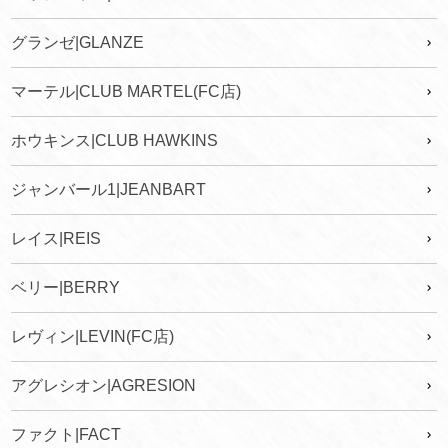
グランゼ|GLANZE
マーテル|CLUB MARTEL(FC店)
ホウキンス|CLUB HAWKINS
ジャンバール1|JEANBART
レイス|REIS
ベリー|BERRY
レヴィン|LEVIN(FC店)
アグレシオン|AGRESION
ファクト|FACT