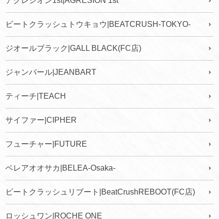
アグレシオン1st|AGRESION 1st
ビートクラッシュトウキョウ|BEATCRUSH-TOKYO-
ジオールブラック|GALL BLACK(FC店)
ジャンバール|JEANBART
ティーチ|TEACH
サイファー|CIPHER
フューチャー|FUTURE
ベレアオオサカ|BELEA-Osaka-
ビートクラッシュリブート|BeatCrushREBOOT(FC店)
ロッシュワン|ROCHE ONE