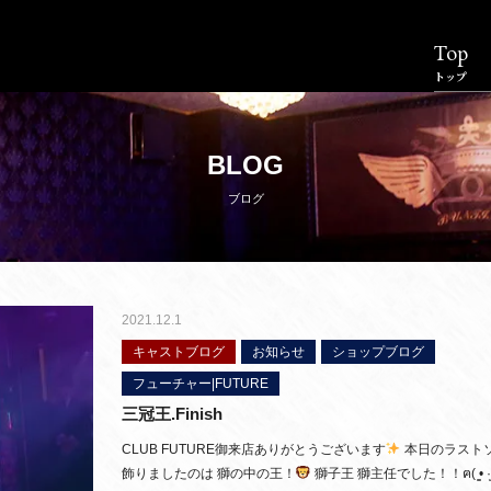
Top
トップ
BLOG
ブログ
2021.12.1
キャストブログ
お知らせ
ショップブログ
フューチャー|FUTURE
三冠王.Finish
CLUB FUTURE御来店ありがとうございます
本日のラスト
飾りましたのは 獅の中の王！
獅子王 獅主任でした！！ฅ( ̳• ·