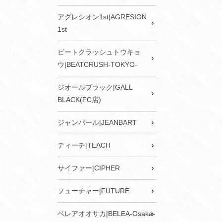
アグレシオン1st|AGRESION
1st
ビートクラッシュトウキョ
ウ|BEATCRUSH-TOKYO-
ジオールブラック|GALL
BLACK(FC店)
ジャンバール|JEANBART
ティーチ|TEACH
サイファー|CIPHER
フューチャー|FUTURE
ベレアオオサカ|BELEA-Osaka-