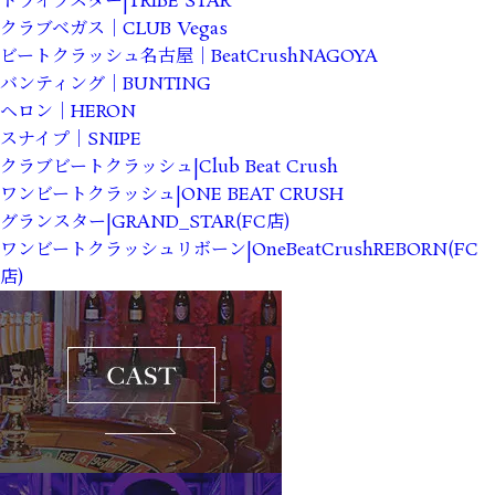
トライブスター|TRIBE STAR
クラブベガス｜CLUB Vegas
ビートクラッシュ名古屋｜BeatCrushNAGOYA
バンティング｜BUNTING
ヘロン｜HERON
スナイプ｜SNIPE
クラブビートクラッシュ|Club Beat Crush
ワンビートクラッシュ|ONE BEAT CRUSH
グランスター|GRAND_STAR(FC店)
ワンビートクラッシュリボーン|OneBeatCrushREBORN(FC
店)