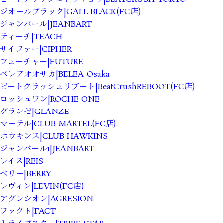
ジオールブラック|GALL BLACK(FC店)
ジャンバール|JEANBART
ティーチ|TEACH
サイファー|CIPHER
フューチャー|FUTURE
ベレアオオサカ|BELEA-Osaka-
ビートクラッシュリブート|BeatCrushREBOOT(FC店)
ロッシュワン|ROCHE ONE
グランゼ|GLANZE
マーテル|CLUB MARTEL(FC店)
ホウキンス|CLUB HAWKINS
ジャンバール1|JEANBART
レイス|REIS
ベリー|BERRY
レヴィン|LEVIN(FC店)
アグレシオン|AGRESION
ファクト|FACT