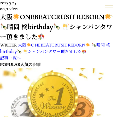
2023.3.25
0071 view
大阪
ONEBEATCRUSH REBORN
MENU
晴間 柊birthday
シャンパンタワ
ー頂きました
WRITER
大阪
ONEBEATCRUSH REBORN
晴間 柊
birthday
シャンパンタワー頂きました
記事一覧へ
POPULAR
人気の記事