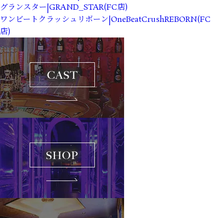
グランスター|GRAND_STAR(FC店)
ワンビートクラッシュリボーン|OneBeatCrushREBORN(FC
店)