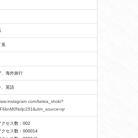
系
イ系
ブ、海外旅行
ー、英語
/www.instagram.com/belea_shoki?
XF6bnM0Nzljc291&utm_source=qr
クセス数：002
クセス数：000014