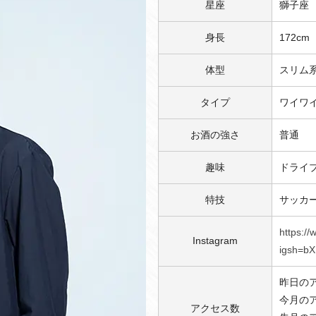
星座
獅子座
身長
172cm
体型
スリム
タイプ
ワイワ
お酒の強さ
普通
趣味
ドライ
特技
サッカ
https:/
Instagram
igsh=b
昨日のア
今月のア
アクセス数