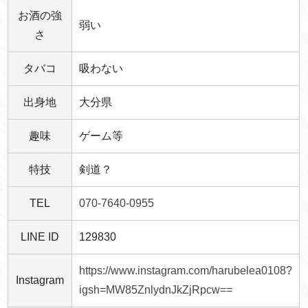
お酒の強
弱い
さ
タバコ
吸わない
出身地
大分県
趣味
ゲーム等
特技
剣道？
TEL
070-7640-0955
LINE ID
129830
https://www.instagram.com/harubelea0108?
Instagram
igsh=MW85ZnlydnJkZjRpcw==