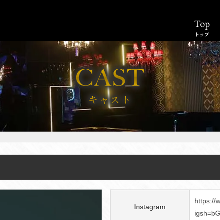
Top
トップ
https:/
Instagram
igsh=b