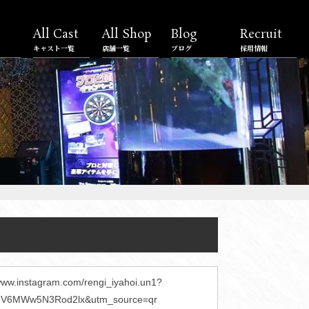
All Cast
All Shop
Blog
Recruit
キャスト一覧
店舗一覧
ブログ
採用情報
/www.instagram.com/rengi_iyahoi.un1?
GV6MWw5N3Rod2lx&utm_source=qr