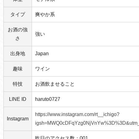
タイプ
爽やか系
お酒の強
強い
さ
出身地
Japan
趣味
ワイン
特技
お酒飲ませること
LINE ID
haruto0727
https://www.instagram.com/rt__ichigo?
Instagram
igsh=MWQ0cDFqYzg0NjVnYw%3D%3D&utm_s
昨日のアクセス数：001