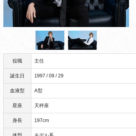
役職
主任
誕生日
1997 / 09 / 29
血液型
A型
星座
天秤座
身長
197cm
体型
モデル系