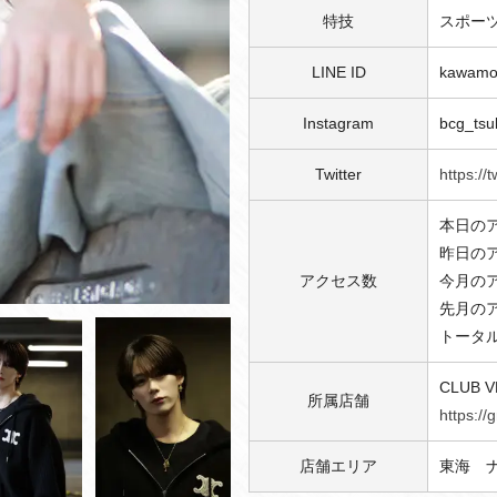
特技
スポー
LINE ID
kawamo
Instagram
bcg_tsu
Twitter
https://
本日のア
昨日のア
アクセス数
今月のア
先月のア
トータル
CLUB 
所属店舗
https://
店舗エリア
東海 