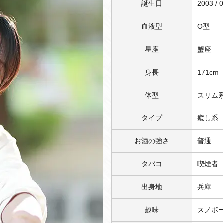
誕生日
2003 / 0
血液型
O型
星座
蟹座
身長
171cm
体型
スリム
タイプ
癒し系
お酒の強さ
普通
タバコ
喫煙者
出身地
兵庫
趣味
スノボ