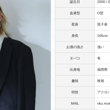
誕生日
2000 / 0
血液型
O型
星座
双子座
身長
166cm
お酒の強さ
強い
タバコ
有
出身地
福岡県
趣味
映画
特技
アクロ
MAIL
riku.mu