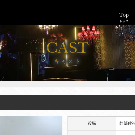
Top
トップ
役職
幹部候