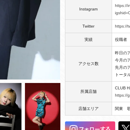
https:/
Instagram
igshid
Twitter
https://
実績
役職者
昨日のア
今月のア
アクセス数
先月のア
トータル
CLUB H
所属店舗
https:/
店舗エリア
関東 