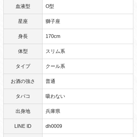
血液型
O型
星座
獅子座
身長
170cm
体型
スリム系
タイプ
クール系
お酒の強さ
普通
タバコ
吸わない
出身地
兵庫県
LINE ID
dh0009